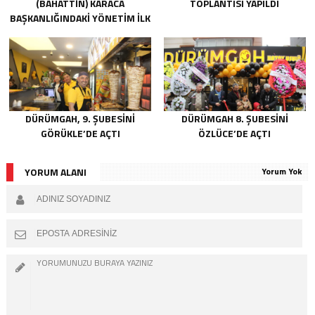
(BAHATTIN) KARACA
TOPLANTISI YAPILDI
BAŞKANLIĞINDAKI YÖNETIM İLK
TOPLANTISINI GERÇEKLEŞTIRDI
DÜRÜMGAH, 9. ŞUBESINI
DÜRÜMGAH 8. ŞUBESINI
GÖRÜKLE’DE AÇTI
ÖZLÜCE’DE AÇTI
YORUM ALANI
Yorum Yok