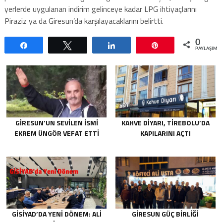
yerlerde uygulanan indirim gelinceye kadar LPG ihtiyaçlarını
Piraziz ya da Giresun’da karşılayacaklarını belirtti.
0
Paylaş
Tweetle
Paylaş
Pin
PAYLAŞIML
GIRESUN’UN SEVILEN İSMI
KAHVE DIYARI, TIREBOLU’DA
EKREM ÜNGÖR VEFAT ETTI
KAPILARINI AÇTI
GİSİYAD’DA YENI DÖNEM: ALI
GIRESUN GÜÇ BIRLIĞI