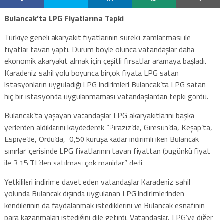
Bulancak’ta LPG Fiyatlarına Tepki
Türkiye geneli akaryakıt fiyatlarının sürekli zamlanması ile
fiyatlar tavan yaptı. Durum böyle olunca vatandaşlar daha
ekonomik akaryakıt almak için çeşitli fırsatlar aramaya başladı.
Karadeniz sahil yolu boyunca birçok fiyata LPG satan
istasyonların uyguladığı LPG indirimleri Bulancak’ta LPG satan
hiç bir istasyonda uygulanmaması vatandaşlardan tepki gördü.
Bulancak’ta yaşayan vatandaşlar LPG akaryakıtlarını başka
yerlerden aldıklarını kaydederek “Piraziz’de, Giresun’da, Keşap’ta,
Espiye’de, Ordu’da, 0,50 kuruşa kadar indirimli iken Bulancak
sınırlar içerisinde LPG fiyatlarının tavan fiyattan (bugünkü fiyat
ile 3.15 TL’den satılması çok manidar” dedi.
Yetkilileri indirime davet eden vatandaşlar Karadeniz sahil
yolunda Bulancak dışında uygulanan LPG indirimlerinden
kendilerinin da faydalanmak istediklerini ve Bulancak esnafının
para kazanmaları istediğini dile getirdi. Vatandaşlar, LPG’ye diğer