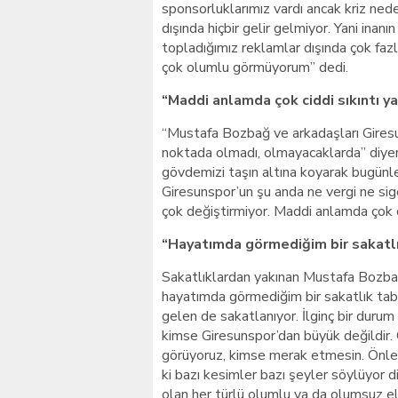
sponsorluklarımız vardı ancak kriz ned
dışında hiçbir gelir gelmiyor. Yani ina
topladığımız reklamlar dışında çok faz
çok olumlu görmüyorum” dedi.
“Maddi anlamda çok ciddi sıkıntı ya
“Mustafa Bozbağ ve arkadaşları Giresu
noktada olmadı, olmayacaklarda” diyen
gövdemizi taşın altına koyarak bugünle
Giresunspor’un şu anda ne vergi ne sig
çok değiştirmiyor. Maddi anlamda çok cid
“Hayatımda görmediğim bir sakatlı
Sakatlıklardan yakınan Mustafa Bozbağ
hayatımda görmediğim bir sakatlık tab
gelen de sakatlanıyor. İlginç bir duru
kimse Giresunspor’dan büyük değildir. O
görüyoruz, kimse merak etmesin. Önle
ki bazı kesimler bazı şeyler söylüyor di
olan her türlü olumlu ya da olumsuz el