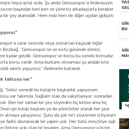
YA
eniyle hepsi iptal oldu. Şu anda Giresunspor’a federasyon
GEL
nın sezon başından beri ben ve yönetici arkadaşlarla beraber
la bir şey alamadık. Hem mali hem de diğer açıdan gidişatı
GI
BU 
şıyoruz”
nspor’a zarar verecek veya zorluktan kaçacak hiçbir
 Bozbağ, “Giresunspor’un en kötü gününde elimizi,
GI
re kadar geldik. Giresunspor’un borcu bu seneki borcudur.
MA
orta borcu vardır. Ama bunların olmaması şu andaki krizi
di sıkıntı yaşıyoruz” ifadelerini kullandı.
k tablosu var”
, “Sekiz senedir bu kulüpte başkanlık yapıyorum,
losu var takımda. Sağlam olan da sakatlanıyor, sonradan
m var. Ben her zaman bir şey söyledim hiç kimse ama hiç
“
nun için kulüp başkanı ya da yöneticiler olarak her şeyi
m almaya çalışıyoruz. Şunu da çok net söylemek istiyorum
ye farklı davranacak bir yapım yok. Her türlü eleştiriye açık
eştirilere açık olan bir insanım. Ama Giresunspor’a bizim