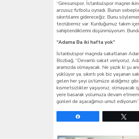
“Giresunspor, İstanbulspor maçının iki
arzusuz futbolu oynadı. Bunun sebepleri
sıkıntılarını gidereceğiz. Bunu söyleme
tecrübemiz var. Kurduğumuz takım içeri
sahiplendiklerini düşünmüyorum. Bunda
“Adama Ba iki hafta yok”
İstanbulspor maçında sakatlanan Adama
Bozbağ, “Devamlı sakat veriyoruz. Ad
aramızda olmayacak. Ne yazık ki şu and
yüklüyor ya, sıkıntı yok biz yaşanan sak
gelen her şeyi üstümüze aldığımız gibi 
kısmetsizlikler yaşıyoruz, olmayacak 
yere basarak yolumuza devam etmemiz 
günleri de aşacağımızı umut ediyorum”
Paylaş
Twe