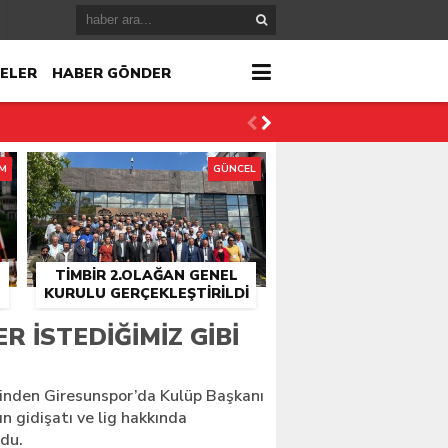
ELER
HABER GÖNDER
İM
GÜNCEL
TİMBİR 2.OLAĞAN GENEL
KURULU GERÇEKLEŞTIRILDI
r
R İSTEDIĞIMIZ GIBI
çlandı
rinden Giresunspor’da Kulüp Başkanı
 gidişatı ve lig hakkında
du.