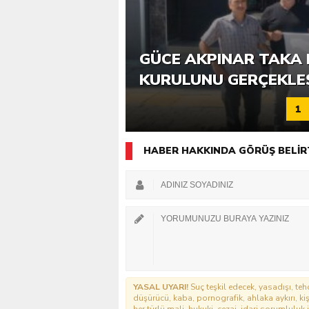
6. GÜCE TEKKEKÖY DE
GÜCE AKPINAR TAKA 
KATILIMLA GERÇEKLE
KURULUNU GERÇEKLE
1
HABER HAKKINDA GÖRÜŞ BELİR
YASAL UYARI!
Suç teşkil edecek, yasadışı, tehd
düşürücü, kaba, pornografik, ahlaka aykırı, kişi