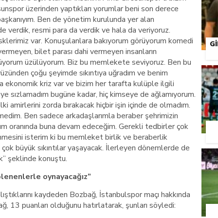
sunspor üzerinden yaptıkları yorumlar beni son derece
başkanıyım. Ben de yönetim kurulunda yer alan
e verdik, resmi para da verdik ve hala da veriyoruz.
risklerimiz var. Konuşulanlara bakıyorum görüyorum komedi
G
 vermeyen, bilet parası dahi vermeyen insanların
örüyorum üzülüyorum. Biz bu memlekete seviyoruz. Ben bu
üzünden çoğu şeyimde sıkıntıya uğradım ve benim
 ekonomik kriz var ve bizim her tarafta kulüple ilgili
mseye sızlamadım bugüne kadar, hiç kimseye de ağlamıyorum.
ki amirlerini zorda bırakacak hiçbir işin içinde de olmadım.
medim. Ben sadece arkadaşlarımla beraber şehrimizin
üm oranında buna devam edeceğim. Gerekli tedbirler çok
inmesini isterim ki bu memleket birlik ve beraberlik
 çok büyük sıkıntılar yaşayacak. İlerleyen dönemlerde de
k” şeklinde konuştu.
plenenlerle oynayacağız”
ıştıklarını kaydeden Bozbağ, İstanbulspor maçı hakkında
 13 puanları olduğunu hatırlatarak, şunları söyledi: