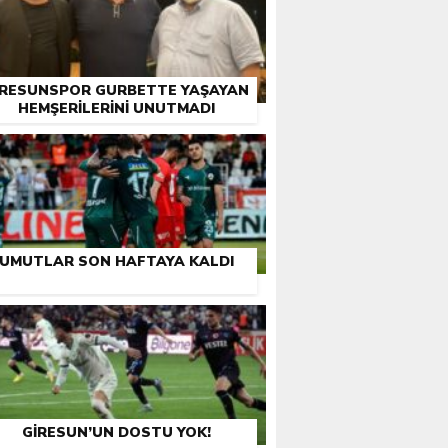
IRESUNSPOR GURBETTE YAŞAYAN
HEMŞERILERINI UNUTMADI
UMUTLAR SON HAFTAYA KALDI
GIRESUN’UN DOSTU YOK!