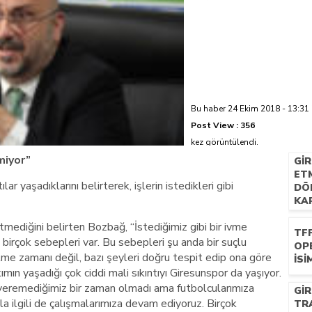
azi’de hayatını kaybetti
Bu haber 24 Ekim 2018 - 13:31 
Post View :
356
kez görüntülendi.
miyor”
GI
ETM
r yaşadıklarını belirterek, işlerin istedikleri gibi
DÖ
KAP
gitmediğini belirten Bozbağ, “İstediğimiz gibi bir ivme
TF
irçok sebepleri var. Bu sebepleri şu anda bir suçlu
OP
tme zamanı değil, bazı şeyleri doğru tespit edip ona göre
İSI
ın yaşadığı çok ciddi mali sıkıntıyı Giresunspor da yaşıyor.
veremediğimiz bir zaman olmadı ama futbolcularımıza
GI
ilgili de çalışmalarımıza devam ediyoruz. Birçok
TR