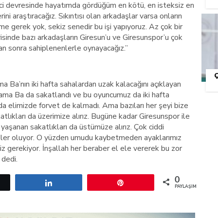
nci devresinde hayatımda gördüğüm en kötü, en isteksiz en
ni araştıracağız. Sıkıntısı olan arkadaşlar varsa onların
me gerek yok, sekiz senedir bu işi yapıyoruz. Az çok bir
sinde bazı arkadaşların Giresun’u ve Giresunspor’u çok
n sonra sahiplenenlerle oynayacağız.”
 Ba’nın iki hafta sahalardan uzak kalacağını açıklayan
ama Ba da sakatlandı ve bu oyuncumuz da iki hafta
a elimizde forvet de kalmadı. Ama bazıları her şeyi bize
atlıkları da üzerimize alırız. Bugüne kadar Giresunspor ile
yaşanan sakatlıkları da üstümüze alırız. Çok ciddi
işler oluyor. O yüzden umudu kaybetmeden ayaklarımız
gerekiyor. İnşallah her beraber el ele vererek bu zor
 dedi.
0
etle
Paylaş
Pin
PAYLAŞIMLAR