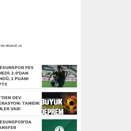
'de eklendi ve
RESUNSPOR PES
EDI: 2-0’DAN
NDÜ, 1 PUANI
TI!
F’DEN DEV
ERASYON: TANIDIK
MLER VAR!
RESUNSPOR’DA
ANSFER