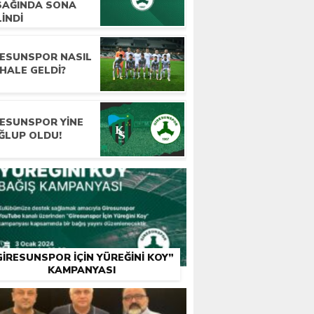
SAĞINDA SONA
INDI
RESUNSPOR NASIL
HALE GELDI?
RESUNSPOR YINE
ĞLUP OLDU!
GIRESUNSPOR İÇIN YÜREĞINI KOY”
KAMPANYASI