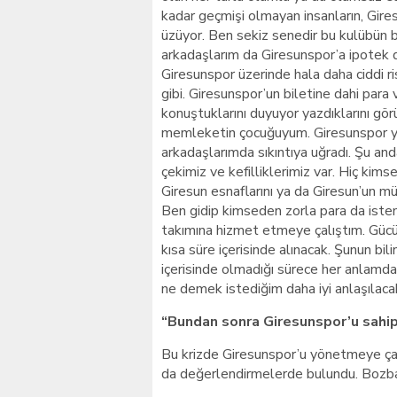
kadar geçmişi olmayan insanların, Gire
üzüyor. Ben sekiz senedir bu kulübün 
arkadaşlarım da Giresunspor’a ipotek d
Giresunspor üzerinde hala daha ciddi 
gibi. Giresunspor’un biletine dahi para
konuştuklarını duyuyor yazdıklarını g
memleketin çocuğuyum. Giresunspor y
arkadaşlarımda sıkıntıya uğradı. Şu anda
çekimiz ve kefilliklerimiz var. Hiç ki
Giresun esnaflarını ya da Giresun’un mül
Ben gidip kimseden zorla para da iste
takımına hizmet etmeye çalıştım. Güc
kısa süre içerisinde alınacak. Şunun bil
içerisinde olmadığı sürece her anlamda
ne demek istediğim daha iyi anlaşılaca
“Bundan sonra Giresunspor’u sahi
Bu krizde Giresunspor’u yönetmeye çal
da değerlendirmelerde bulundu. Bozbağ,