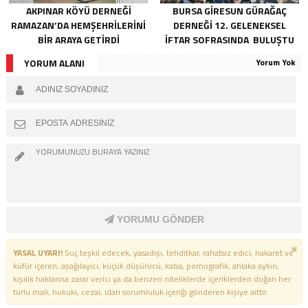
AKPINAR KÖYÜ DERNEĞI
BURSA GIRESUN GÜRAĞAÇ
RAMAZAN’DA HEMŞEHRILERINI
DERNEĞI 12. GELENEKSEL
BIR ARAYA GETIRDI
İFTAR SOFRASINDA BULUŞTU
YORUM ALANI
Yorum Yok
YORUMU GÖNDER
YASAL UYARI!
Suç teşkil edecek, yasadışı, tehditkar, rahatsız edici, hakaret ve
küfür içeren, aşağılayıcı, küçük düşürücü, kaba, pornografik, ahlaka aykırı,
kişilik haklarına zarar verici ya da benzeri niteliklerde içeriklerden doğan her
türlü mali, hukuki, cezai, idari sorumluluk içeriği gönderen kişiye aittir.