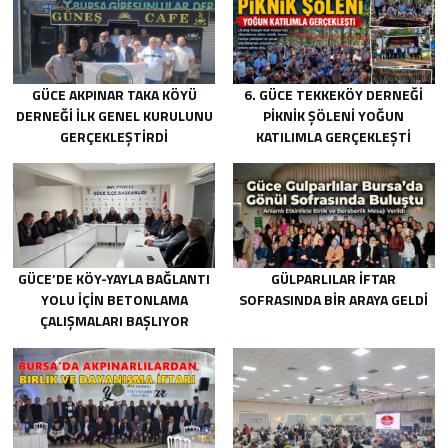
GÜCE AKPINAR TAKA KÖYÜ
6. GÜCE TEKKEKÖY DERNEĞI
DERNEĞI İLK GENEL KURULUNU
PIKNIK ŞÖLENI YOĞUN
GERÇEKLEŞTIRDI
KATILIMLA GERÇEKLEŞTI
GÜCE’DE KÖY-YAYLA BAĞLANTI
GÜLPARLILAR İFTAR
YOLU İÇIN BETONLAMA
SOFRASINDA BIR ARAYA GELDI
ÇALIŞMALARI BAŞLIYOR