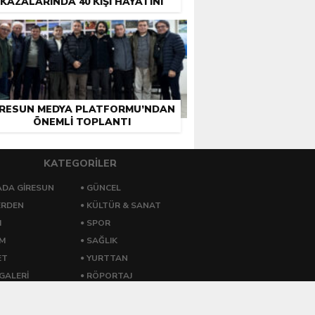
KAZALARINDA 40 KIŞI HAYATINI
KAYBETTI
IRESUN MEDYA PLATFORMU’NDAN
ÖNEMLI TOPLANTI
KATEGORİLER
DA GİRESUN
GÜNCEL
ERDEN
KÜLTÜR & SANAT
M
SPOR
ZM
SAĞLIK
ET
YURTTAN
GALERİ
RÖPORTAJ