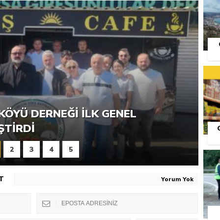
RNEĞI PIKNIK ŞÖLENI YOĞUN
KÖYÜ DERNEĞI İLK GENEL
ŞTI
ŞTIRDI
S
2
3
4
5
T
Yorum Yok