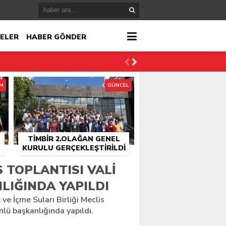
ELER
HABER GÖNDER
İM
GÜNCEL
TİMBİR 2.OLAĞAN GENEL
KURULU GERÇEKLEŞTIRILDI
r
S TOPLANTISI VALI
LIĞINDA YAPILDI
çlandı
k ve İçme Suları Birliği Meclis
nlü başkanlığında yapıldı.