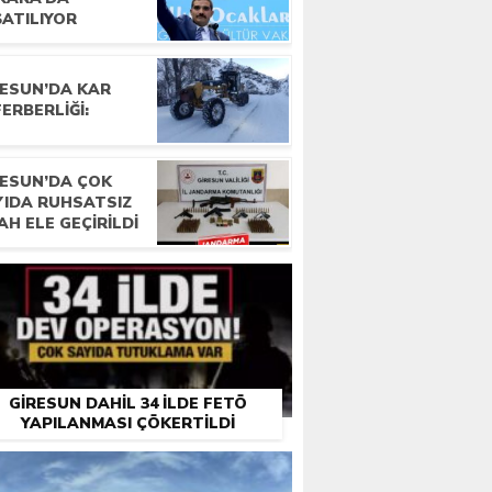
ŞATILIYOR
RESUN’DA KAR
ERBERLIĞI:
RESUN’DA ÇOK
YIDA RUHSATSIZ
AH ELE GEÇIRILDI
GIRESUN DAHIL 34 ILDE FETÖ
YAPILANMASI ÇÖKERTILDI