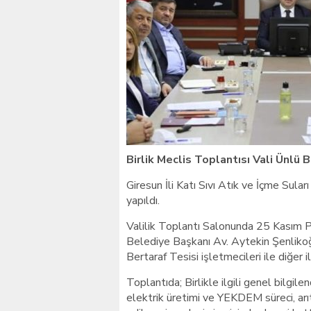
Giresunlu sürücü Orhang
Birlik Meclis Toplantısı Vali Ünlü 
Giresun İli Katı Sıvı Atık ve İçme Sular
yapıldı.
Valilik Toplantı Salonunda 25 Kasım P
Belediye Başkanı Av. Aytekin Şenlikoğl
Bertaraf Tesisi işletmecileri ile diğer ilg
Toplantıda; Birlikle ilgili genel bilgi
elektrik üretimi ve YEKDEM süreci, arıt