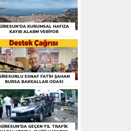
GIRESUN’DA KURUMSAL HAFIZA
KAYBI ALARM VERIYOR
GIRESUNLU ESNAF FATIH ŞAHAN
BURSA BAKKALLAR ODASI
EÇIMLERI ÖNCESI DESTEK İSTEDI
GIRESUN’DA GEÇEN YIL TRAFIK