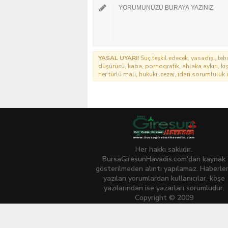
YASAL UYARI!
Suç teşkil edecek, yasadışı, tehd
düşürücü, kaba, pornografik, ahlaka aykırı, kişi
her türlü mali, hukuki, cezai, idari sorumluluk i
Her hakkı saklıdır.
BursaGiresunHavadis.com'dan kaynak
gösterilmeden alıntı yapılamaz. Haberle
yazılan yorumlardan kullanıcılar, köşe
yazılarından ise yazarları sorumludur.
Copyright © 2009