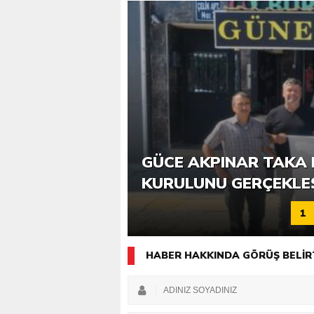
6. GÜCE TEKKEKÖY DE
GÜCE AKPINAR TAKA 
KATILIMLA GERÇEKLE
KURULUNU GERÇEKLE
1
HABER HAKKINDA GÖRÜŞ BELİR