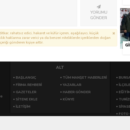
YORUMU
GÖNDER
itkar, rahatsız edici, hakaret ve küfür içeren, aşağılayıcı, küçük
lik haklarına zarar verici ya da benzeri niteliklerde içeriklerden doğan
çeriği gönderen kişiye aittir.
G
ALT
BAŞLANGIÇ
TÜM MANŞET HABERLERİ
BURSA
FİRMA REHBERİ
YAZARLAR
İLÇEL
GAZETELER
HABER GÖNDER
EĞİTİ
re
SİTENE EKLE
KÜNYE
TURİ
İLETİŞİM
SİYAS
FOTO 