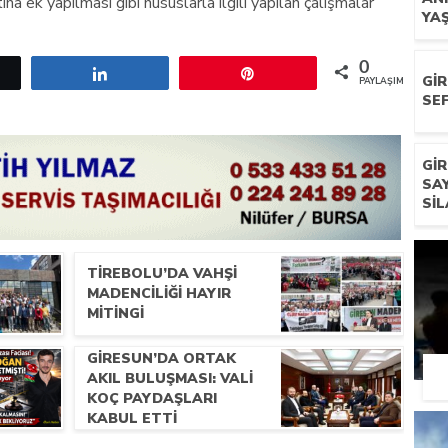
ına ek yapılması gibi hususlarla ilgili yapılan çalışmalar
YA
0
etle
Paylaş
Pin
GI
PAYLAŞIMLAR
SEF
GI
SA
SIL
TIREBOLU’DA VAHŞI
MADENCILIĞI HAYIR
MITINGI
GIRESUN’DA ORTAK
AKIL BULUŞMASI: VALI
KOÇ PAYDAŞLARI
KABUL ETTI