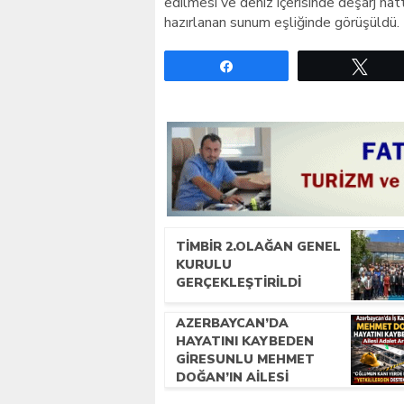
edilmesi ve deniz içerisinde deşarj hatt
hazırlanan sunum eşliğinde görüşüldü.
Paylaş
Twe
TİMBİR 2.OLAĞAN GENEL
KURULU
GERÇEKLEŞTIRILDI
AZERBAYCAN’DA
HAYATINI KAYBEDEN
GIRESUNLU MEHMET
DOĞAN’IN AILESI
ADALET ARIYOR