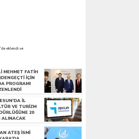
'de eklendi ve
LI MEHMET FATIH
DENGEÇTI İÇIN
DA PROGRAMI
ZENLENDI
ESUN’DA İL
LTÜR VE TURIZM
DÜRLÜĞÜNE 20
I ALINACAK
AN ATEŞ İSMI
KARA’DA