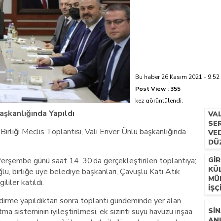
azi’de hayatını kaybetti
Bu haber 26 Kasım 2021 - 9:52 
Post View :
355
kez görüntülendi.
Başkanlığında Yapıldı
VA
SER
ı Birliği Meclis Toplantısı, Vali Enver Ünlü başkanlığında
VE
DÜ
erşembe günü saat 14. 30’da gerçekleştirilen toplantıya;
GIR
KÜ
u, birliğe üye belediye başkanları, Çavuşlu Katı Atık
MÜ
ililer katıldı.
İŞÇ
lendirme yapıldıktan sonra toplantı gündeminde yer alan
ma sisteminin iyileştirilmesi, ek sızıntı suyu havuzu inşaa
SIN
AN