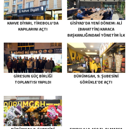
KAHVE DIYARI, TIREBOLU’DA
GİSİYAD’DA YENI DÖNEM: ALI
KAPILARINI AÇTI
(BAHATTIN) KARACA
BAŞKANLIĞINDAKI YÖNETIM İLK
TOPLANTISINI GERÇEKLEŞTIRDI
GIRESUN GÜÇ BIRLIĞI
DÜRÜMGAH, 9. ŞUBESINI
TOPLANTISI YAPILDI
GÖRÜKLE’DE AÇTI