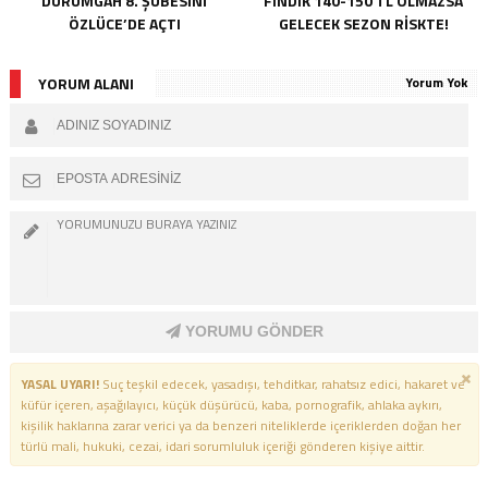
DÜRÜMGAH 8. ŞUBESINI
FINDIK 140-150 TL OLMAZSA
ÖZLÜCE’DE AÇTI
GELECEK SEZON RISKTE!
YORUM ALANI
Yorum Yok
YORUMU GÖNDER
YASAL UYARI!
Suç teşkil edecek, yasadışı, tehditkar, rahatsız edici, hakaret ve
küfür içeren, aşağılayıcı, küçük düşürücü, kaba, pornografik, ahlaka aykırı,
kişilik haklarına zarar verici ya da benzeri niteliklerde içeriklerden doğan her
türlü mali, hukuki, cezai, idari sorumluluk içeriği gönderen kişiye aittir.