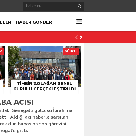
ELER
HABER GÖNDER
İM
GÜNCEL
TİMBİR 2.OLAĞAN GENEL
KURULU GERÇEKLEŞTIRILDI
r
BA ACISI
ndaki Senegalli golcüsü İbrahima
çlandı
tti. Aldığı acı haberle sarsılan
arak dün babasına son görevini
egal’e gitti.