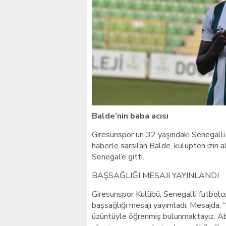
Giresunlu sürücü Orhang
Balde’nin baba acısı
Giresunspor’un 32 yaşındaki Senegalli 
haberle sarsılan Balde, kulüpten izin 
Senegal’e gitti.
BAŞSAĞLIĞI MESAJI YAYINLANDI
Giresunspor Kulübü, Senegalli futbolcu
başsağlığı mesajı yayımladı. Mesajda; 
üzüntüyle öğrenmiş bulunmaktayız. Ab