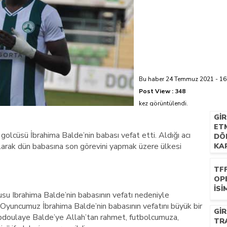
azi’de hayatını kaybetti
Bu haber 24 Temmuz 2021 - 16:
Post View :
348
kez görüntülendi.
GI
ETM
golcüsü İbrahima Balde’nin babası vefat etti. Aldığı acı
DÖ
alarak dün babasına son görevini yapmak üzere ülkesi
KAP
TF
OP
İSI
su Ibrahima Balde’nin babasının vefatı nedeniyle
“Oyuncumuz İbrahima Balde’nin babasının vefatını büyük bir
GI
doulaye Balde’ye Allah’tan rahmet, futbolcumuza,
TR