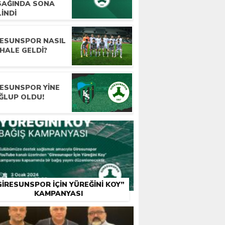
SAĞINDA SONA
INDI
RESUNSPOR NASIL
HALE GELDI?
RESUNSPOR YINE
ĞLUP OLDU!
GIRESUNSPOR İÇIN YÜREĞINI KOY”
KAMPANYASI