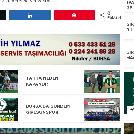
z” ifadelerine yer verildi.
YA
GEL
0
etle
Paylaş
Pin
PAYLAŞIMLAR
GI
BU 
GI
MA
TAHTA NEDEN
KAPANDI?
BURSA’DA GÜNDEM
“
GIRESUNSPOR