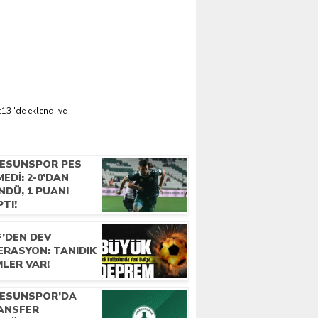
13 'de eklendi ve
RESUNSPOR PES
EDI: 2-0’DAN
NDÜ, 1 PUANI
TI!
F’DEN DEV
ERASYON: TANIDIK
MLER VAR!
RESUNSPOR’DA
ANSFER