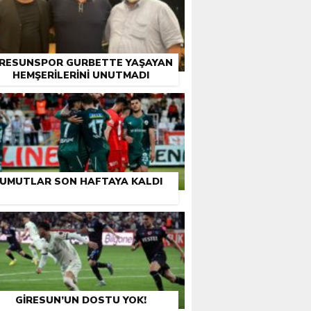
IRESUNSPOR GURBETTE YAŞAYAN
HEMŞERILERINI UNUTMADI
UMUTLAR SON HAFTAYA KALDI
GIRESUN’UN DOSTU YOK!