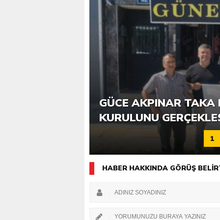
6. GÜCE TEKKEKÖY DE
GÜCE AKPINAR TAKA 
KATILIMLA GERÇEKLE
KURULUNU GERÇEKLE
1
HABER HAKKINDA GÖRÜŞ BELİR