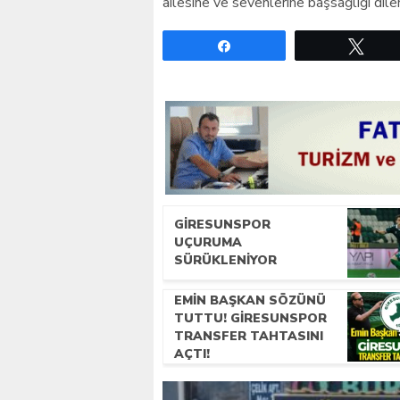
ailesine ve sevenlerine başsağlığı dileri
Paylaş
Twe
GIRESUNSPOR
UÇURUMA
SÜRÜKLENIYOR
EMIN BAŞKAN SÖZÜNÜ
TUTTU! GIRESUNSPOR
TRANSFER TAHTASINI
AÇTI!