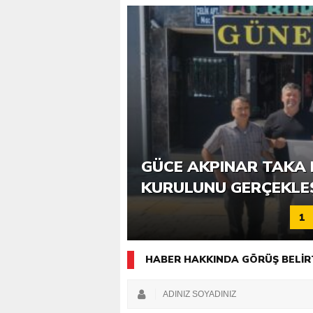
6. GÜCE TEKKEKÖY DE
GÜCE AKPINAR TAKA 
KATILIMLA GERÇEKLE
KURULUNU GERÇEKLE
1
HABER HAKKINDA GÖRÜŞ BELİR