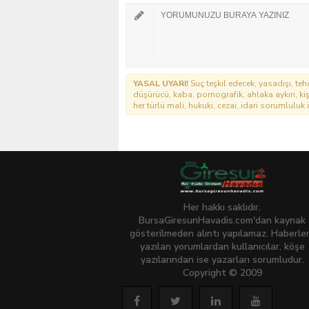
YASAL UYARI!
Suç teşkil edecek, yasadışı, tehd
düşürücü, kaba, pornografik, ahlaka aykırı, kişi
her türlü mali, hukuki, cezai, idari sorumluluk i
Her hakkı saklıdır.
BursaGiresunHavadis.com'dan kaynak
gösterilmeden alıntı yapılamaz. Haberle
yazılan yorumlardan kullanıcılar, köşe
yazılarından ise yazarları sorumludur.
Copyright © 2009