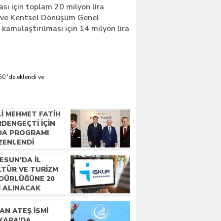
ası için toplam 20 milyon lira
ı ve Kentsel Dönüşüm Genel
kamulaştırılması için 14 milyon lira
0 'de eklendi ve
LI MEHMET FATIH
DENGEÇTI İÇIN
DA PROGRAMI
ZENLENDI
ESUN’DA İL
LTÜR VE TURIZM
DÜRLÜĞÜNE 20
I ALINACAK
AN ATEŞ İSMI
KARA’DA