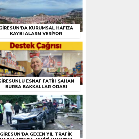
GIRESUN’DA KURUMSAL HAFIZA
KAYBI ALARM VERIYOR
GIRESUNLU ESNAF FATIH ŞAHAN
BURSA BAKKALLAR ODASI
EÇIMLERI ÖNCESI DESTEK İSTEDI
GIRESUN’DA GEÇEN YIL TRAFIK