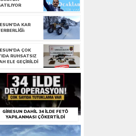
ŞATILIYOR
RESUN’DA KAR
ERBERLIĞI:
RESUN’DA ÇOK
YIDA RUHSATSIZ
AH ELE GEÇIRILDI
GIRESUN DAHIL 34 ILDE FETÖ
YAPILANMASI ÇÖKERTILDI