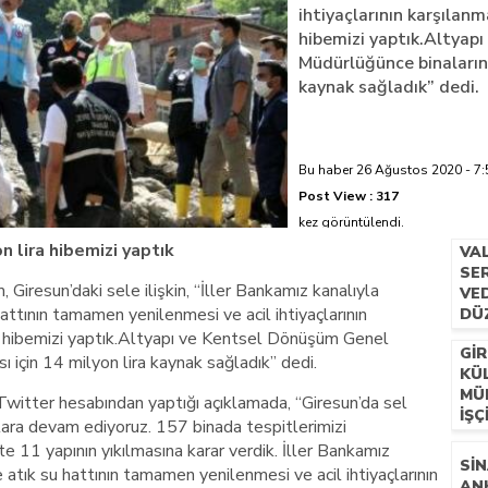
ihtiyaçlarının karşılanm
hibemizi yaptık.Altyap
azi’de hayatını kaybetti
Müdürlüğünce binaların 
kaynak sağladık” dedi.
Bu haber 26 Ağustos 2020 - 7:5
Post View :
317
kez görüntülendi.
 lira hibemizi yaptık
VA
SER
 Giresun’daki sele ilişkin, “İller Bankamız kanalıyla
VE
attının tamamen yenilenmesi ve acil ihtiyaçlarının
DÜ
ra hibemizi yaptık.Altyapı ve Kentsel Dönüşüm Genel
GIR
 için 14 milyon lira kaynak sağladık” dedi.
KÜ
MÜ
 Twitter hesabından yaptığı açıklamada, “Giresun’da sel
İŞÇ
alara devam ediyoruz. 157 binada tespitlerimizi
 11 yapının yıkılmasına karar verdik. İller Bankamız
SIN
atık su hattının tamamen yenilenmesi ve acil ihtiyaçlarının
AN