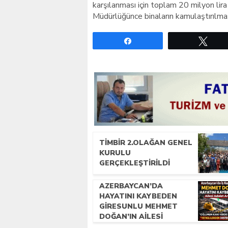
karşılanması için toplam 20 milyon li
Müdürlüğünce binaların kamulaştırılması
Paylaş
Twe
TİMBİR 2.OLAĞAN GENEL
KURULU
GERÇEKLEŞTIRILDI
AZERBAYCAN’DA
HAYATINI KAYBEDEN
GIRESUNLU MEHMET
DOĞAN’IN AILESI
ADALET ARIYOR