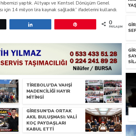
ra hibemizi yaptık. Altyapı ve Kentsel Dönüşüm Genel
YA
 için 14 milyon lira kaynak sağladık” ifadelerini kullandı.
0
etle
Paylaş
Pin
GI
PAYLAŞIMLAR
SEF
GI
SA
SIL
TIREBOLU’DA VAHŞI
MADENCILIĞI HAYIR
MITINGI
GIRESUN’DA ORTAK
AKIL BULUŞMASI: VALI
KOÇ PAYDAŞLARI
KABUL ETTI