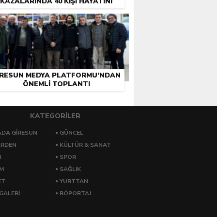
KAZALARINDA 40 KIŞI HAYATINI
KAYBETTI
IRESUN MEDYA PLATFORMU’NDAN
ÖNEMLI TOPLANTI
KATEGORİLER
DA GİRESUN
GÜNCEL
ERDEN
KÜLTÜR & SANAT
M
SPOR
ZM
SAĞLIK
ET
YURTTAN
GALERİ
RÖPORTAJ