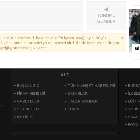
YORUMU
GÖNDER
itkar, rahatsız edici, hakaret ve küfür içeren, aşağılayıcı, küçük
lik haklarına zarar verici ya da benzeri niteliklerde içeriklerden doğan
çeriği gönderen kişiye aittir.
G
ALT
BAŞLANGIÇ
TÜM MANŞET HABERLERİ
BURSA
FİRMA REHBERİ
YAZARLAR
İLÇEL
GAZETELER
HABER GÖNDER
EĞİTİ
re
SİTENE EKLE
KÜNYE
TURİ
İLETİŞİM
SİYAS
FOTO 