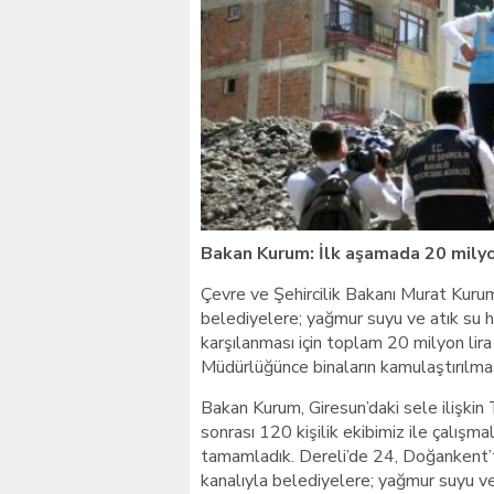
Giresunlu sürücü Orhang
Bakan Kurum: İlk aşamada 20 milyon
Çevre ve Şehircilik Bakanı Murat Kurum,
belediyelere; yağmur suyu ve atık su h
karşılanması için toplam 20 milyon li
Müdürlüğünce binaların kamulaştırılması
Bakan Kurum, Giresun’daki sele ilişkin
sonrası 120 kişilik ekibimiz ile çalışm
tamamladık. Dereli’de 24, Doğankent’te
kanalıyla belediyelere; yağmur suyu ve 