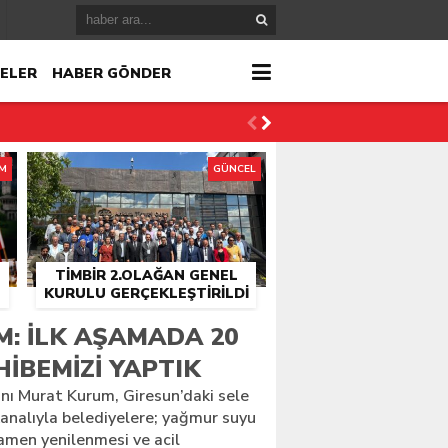
ELER
HABER GÖNDER
İM
GÜNCEL
TİMBİR 2.OLAĞAN GENEL
KURULU GERÇEKLEŞTIRILDI
r
: İLK AŞAMADA 20
HIBEMIZI YAPTIK
çlandı
anı Murat Kurum, Giresun’daki sele
 kanalıyla belediyelere; yağmur suyu
amen yenilenmesi ve acil