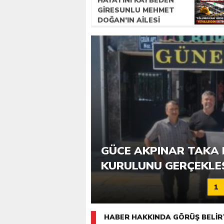
HAYATINI KAYBEDEN
GIRESUNLU MEHMET
DOĞAN’IN AILESI
ADALET ARIYOR
6. GÜCE TEKKEKÖY DE
GÜCE AKPINAR TAKA 
KATILIMLA GERÇEKLE
KURULUNU GERÇEKLE
1
HABER HAKKINDA GÖRÜŞ BELİR