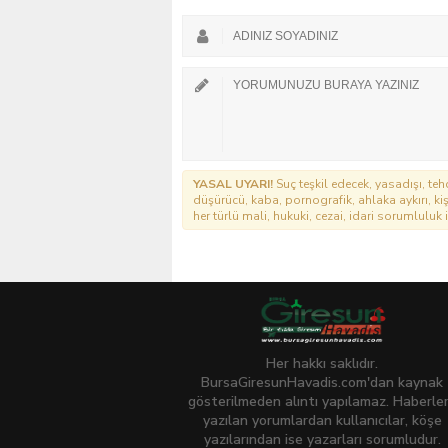
YASAL UYARI!
Suç teşkil edecek, yasadışı, tehd
düşürücü, kaba, pornografik, ahlaka aykırı, kişi
her türlü mali, hukuki, cezai, idari sorumluluk i
Her hakkı saklıdır.
BursaGiresunHavadis.com'dan kaynak
gösterilmeden alıntı yapılamaz. Haberle
yazılan yorumlardan kullanıcılar, köşe
yazılarından ise yazarları sorumludur.