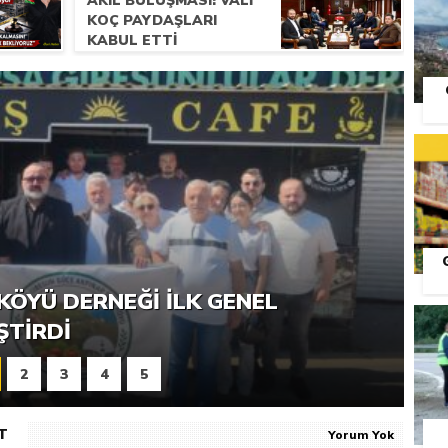
AKIL BULUŞMASI: VALI
KOÇ PAYDAŞLARI
KABUL ETTI
RNEĞI PIKNIK ŞÖLENI YOĞUN
KÖYÜ DERNEĞI İLK GENEL
S
ŞTI
ŞTIRDI
2
3
4
5
T
Yorum Yok