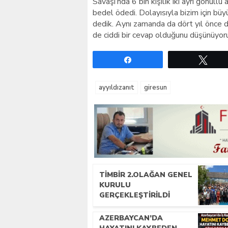
Savaşı’nda 6 bin kişilik iki ayrı gönüllü
bedel ödedi. Dolayısıyla bizim için büy
dedik. Aynı zamanda da dört yıl önce 
de ciddi bir cevap olduğunu düşünüyoru
Paylaş
Twe
ayyıldızanıt
giresun
TİMBİR 2.OLAĞAN GENEL
KURULU
GERÇEKLEŞTIRILDI
AZERBAYCAN’DA