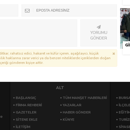
YORUMU
GÖNDER
G
itkar, rahatsız edici, hakaret ve küfür içeren, aşağılayıcı, küçük
lik haklarına zarar verici ya da benzeri niteliklerde içeriklerden doğan
çeriği gönderen kişiye aittir.
ALT
BAŞLANGIÇ
TÜM MANŞET HABERLERİ
BURSA
FİRMA REHBERİ
YAZARLAR
İLÇEL
GAZETELER
HABER GÖNDER
EĞİTİ
re
SİTENE EKLE
KÜNYE
TURİ
İLETİŞİM
SİYAS