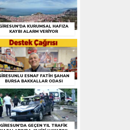
GIRESUN’DA KURUMSAL HAFIZA
KAYBI ALARM VERIYOR
GIRESUNLU ESNAF FATIH ŞAHAN
BURSA BAKKALLAR ODASI
EÇIMLERI ÖNCESI DESTEK İSTEDI
GIRESUN’DA GEÇEN YIL TRAFIK