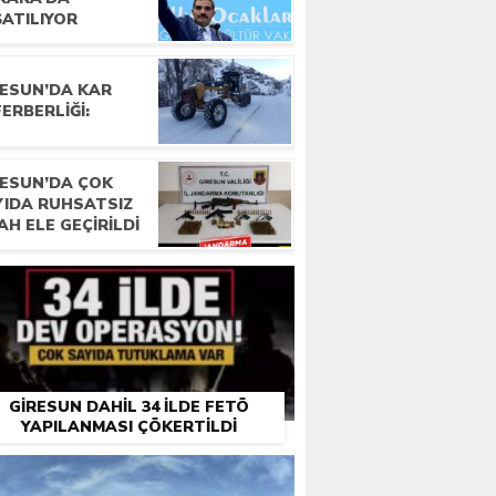
ŞATILIYOR
RESUN’DA KAR
ERBERLIĞI:
RESUN’DA ÇOK
YIDA RUHSATSIZ
AH ELE GEÇIRILDI
GIRESUN DAHIL 34 ILDE FETÖ
YAPILANMASI ÇÖKERTILDI