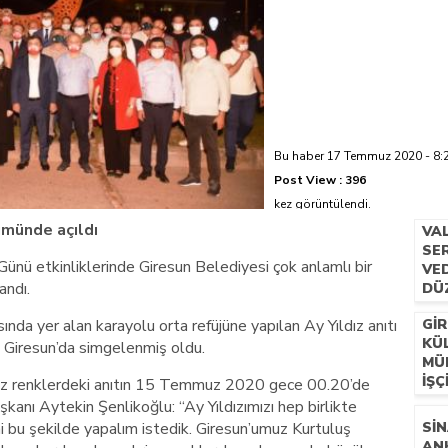
azi’de hayatını kaybetti
Bu haber 17 Temmuz 2020 - 8:24
Post View :
396
kez görüntülendi.
ümünde açıldı
VA
SER
ünü etkinliklerinde Giresun Belediyesi çok anlamlı bir
VE
andı.
DÜ
nda yer alan karayolu orta refüjüne yapılan Ay Yıldız anıtı
GIR
KÜ
 Giresun’da simgelenmiş oldu.
MÜ
İŞÇ
yaz renklerdeki anıtın 15 Temmuz 2020 gece 00.20’de
kanı Aytekin Şenlikoğlu: “Ay Yıldızımızı hep birlikte
i bu şekilde yapalım istedik. Giresun’umuz Kurtuluş
SIN
AN