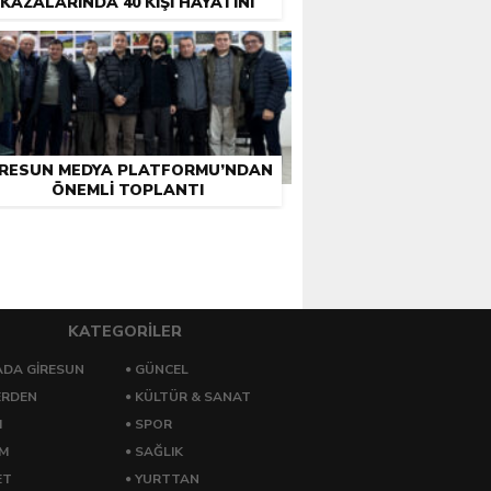
KAZALARINDA 40 KIŞI HAYATINI
KAYBETTI
IRESUN MEDYA PLATFORMU’NDAN
ÖNEMLI TOPLANTI
KATEGORİLER
DA GİRESUN
GÜNCEL
ERDEN
KÜLTÜR & SANAT
M
SPOR
ZM
SAĞLIK
ET
YURTTAN