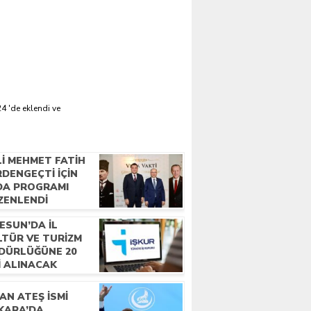
 'de eklendi ve
LI MEHMET FATIH
DENGEÇTI İÇIN
DA PROGRAMI
ZENLENDI
ESUN’DA İL
LTÜR VE TURIZM
DÜRLÜĞÜNE 20
I ALINACAK
AN ATEŞ İSMI
KARA’DA