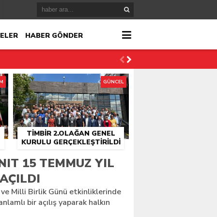
ELER
HABER GÖNDER
İM
GÜNCEL
TİMBİR 2.OLAĞAN GENEL
KURULU GERÇEKLEŞTIRILDI
r
ANIT 15 TEMMUZ YIL
AÇILDI
çlandı
 Milli Birlik Günü etkinliklerinde
nlamlı bir açılış yaparak halkın