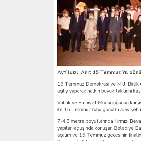
Giresunlu sürücü Orhang
AyYıldızlı Anıt 15 Temmuz Yıl dön
15 Temmuz Demokrasi ve Milli Birlik G
açılış yaparak halkın büyük taktirini kaz
Valilik ve Emniyet Müdürlüğünün karşısı
ile 15 Temmuz ruhu gönüllü alay şehri
7-4.5 metre boyutlarında Kırmızı Be
yapılan açılışında konuşan Belediye Baş
açalım ve 15 Temmuz gecesinin finalin