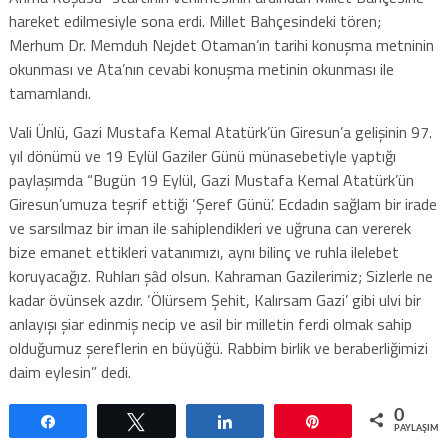
hareket edilmesiyle sona erdi. Millet Bahçesindeki tören;
Merhum Dr. Memduh Nejdet Otaman’ın tarihi konuşma metninin
okunması ve Ata’nın cevabi konuşma metinin okunması ile
tamamlandı.
Vali Ünlü, Gazi Mustafa Kemal Atatürk’ün Giresun’a gelişinin 97.
yıl dönümü ve 19 Eylül Gaziler Günü münasebetiyle yaptığı
paylaşımda “Bugün 19 Eylül, Gazi Mustafa Kemal Atatürk’ün
Giresun’umuza teşrif ettiği ‘Şeref Günü’. Ecdadın sağlam bir irade
ve sarsılmaz bir iman ile sahiplendikleri ve uğruna can vererek
bize emanet ettikleri vatanımızı, aynı bilinç ve ruhla ilelebet
koruyacağız. Ruhları şâd olsun. Kahraman Gazilerimiz; Sizlerle ne
kadar övünsek azdır. ‘Ölürsem Şehit, Kalırsam Gazi’ gibi ulvi bir
anlayışı şiar edinmiş necip ve asil bir milletin ferdi olmak sahip
olduğumuz şereflerin en büyüğü. Rabbim birlik ve beraberliğimizi
daim eylesin” dedi.
0
Paylaş
Tweetle
Paylaş
Pin
PAYLAŞIML