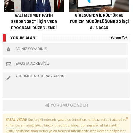
VALI MEHMET FATIH
GIRESUN’DA İL KÜLTÜR VE
SERDENGEÇTI İÇIN VEDA
TURIZM MÜDÜRLÜĞÜNE 20 İŞÇI
PROGRAMI DÜZENLENDI
ALINACAK
YORUM ALANI
Yorum Yok
YORUMU GÖNDER
YASAL UYARI!
Suç teşkil edecek, yasadışı, tehditkar, rahatsız edici, hakaret ve
küfür içeren, aşağılayıcı, küçük düşürücü, kaba, pornografik, ahlaka aykırı,
kişilik haklarına zarar verici ya da benzeri niteliklerde içeriklerden doğan her