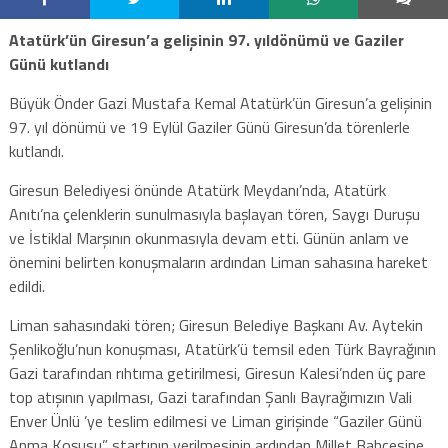
Atatürk’ün Giresun’a gelişinin 97. yıldönümü ve Gaziler
Günü kutlandı
Büyük Önder Gazi Mustafa Kemal Atatürk’ün Giresun’a gelişinin
97. yıl dönümü ve 19 Eylül Gaziler Günü Giresun’da törenlerle
kutlandı.
Giresun Belediyesi önünde Atatürk Meydanı’nda, Atatürk
Anıtı’na çelenklerin sunulmasıyla başlayan tören, Saygı Duruşu
ve İstiklal Marşının okunmasıyla devam etti. Günün anlam ve
önemini belirten konuşmaların ardından Liman sahasına hareket
edildi.
Liman sahasındaki tören; Giresun Belediye Başkanı Av. Aytekin
Şenlikoğlu’nun konuşması, Atatürk’ü temsil eden Türk Bayrağının
Gazi tarafından rıhtıma getirilmesi, Giresun Kalesi’nden üç pare
top atışının yapılması, Gazi tarafından Şanlı Bayrağımızın Vali
Enver Ünlü ’ye teslim edilmesi ve Liman girişinde “Gaziler Günü
Anma Koşusu” startının verilmesinin ardından Millet Bahçesine