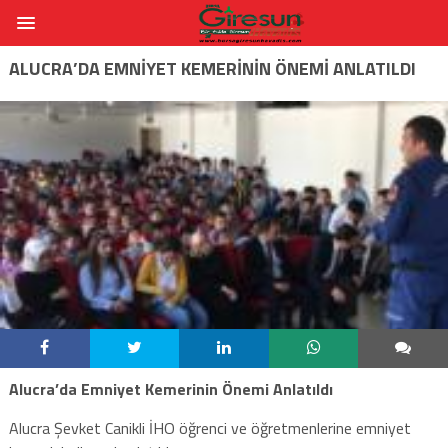
ALUCRA’DA EMNIYET KEMERININ ÖNEMI ANLATILDI
Alucra’da Emniyet Kemerinin Önemi Anlatıldı
Alucra Şevket Canikli İHO öğrenci ve öğretmenlerine emniyet