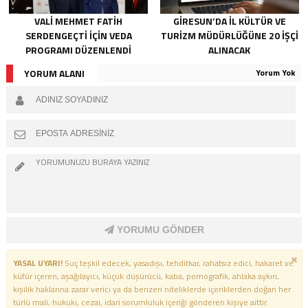
VALI MEHMET FATIH
GIRESUN’DA İL KÜLTÜR VE
SERDENGEÇTI İÇIN VEDA
TURIZM MÜDÜRLÜĞÜNE 20 İŞÇI
PROGRAMI DÜZENLENDI
ALINACAK
YORUM ALANI
Yorum Yok
YORUMU GÖNDER
YASAL UYARI!
Suç teşkil edecek, yasadışı, tehditkar, rahatsız edici, hakaret ve
küfür içeren, aşağılayıcı, küçük düşürücü, kaba, pornografik, ahlaka aykırı,
kişilik haklarına zarar verici ya da benzeri niteliklerde içeriklerden doğan her
türlü mali, hukuki, cezai, idari sorumluluk içeriği gönderen kişiye aittir.