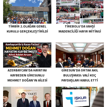
TİMBİR 2.OLAĞAN GENEL
TIREBOLU’DA VAHŞI
KURULU GERÇEKLEŞTIRILDI
MADENCILIĞI HAYIR MITINGI
AZERBAYCAN’DA HAYATINI
GIRESUN’DA ORTAK AKIL
KAYBEDEN GIRESUNLU
BULUŞMASI: VALI KOÇ
MEHMET DOĞAN’IN AILESI
PAYDAŞLARI KABUL ETTI
ADALET ARIYOR