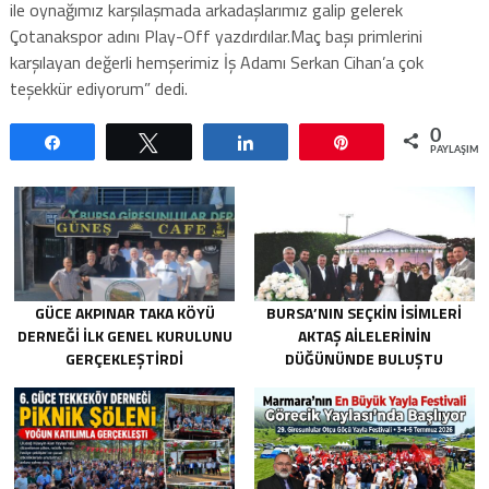
ile oynağımız karşılaşmada arkadaşlarımız galip gelerek
Çotanakspor adını Play-Off yazdırdılar.Maç başı primlerini
karşılayan değerli hemşerimiz İş Adamı Serkan Cihan’a çok
teşekkür ediyorum” dedi.
0
Paylaş
Tweetle
Paylaş
Pin
PAYLAŞIML
GÜCE AKPINAR TAKA KÖYÜ
BURSA’NIN SEÇKIN İSIMLERI
DERNEĞI İLK GENEL KURULUNU
AKTAŞ AILELERININ
GERÇEKLEŞTIRDI
DÜĞÜNÜNDE BULUŞTU