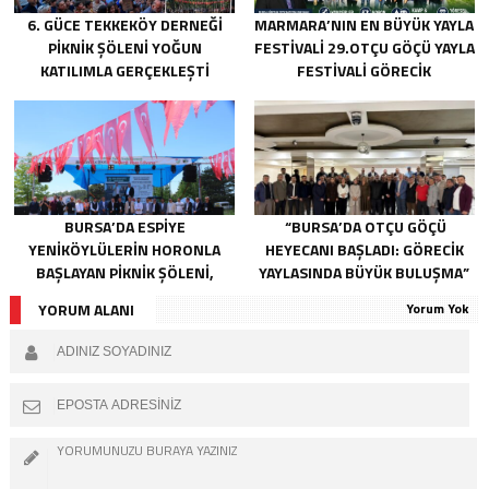
6. GÜCE TEKKEKÖY DERNEĞI
MARMARA’NIN EN BÜYÜK YAYLA
PIKNIK ŞÖLENI YOĞUN
FESTIVALI 29.OTÇU GÖÇÜ YAYLA
KATILIMLA GERÇEKLEŞTI
FESTIVALI GÖRECIK
YAYLASI’NDA BAŞLIYOR
BURSA’DA ESPIYE
“BURSA’DA OTÇU GÖÇÜ
YENIKÖYLÜLERIN HORONLA
HEYECANI BAŞLADI: GÖRECIK
BAŞLAYAN PIKNIK ŞÖLENI,
YAYLASINDA BÜYÜK BULUŞMA”
GELECEĞE ATILAN TEMELLERLE
YORUM ALANI
Yorum Yok
TAÇLANDI