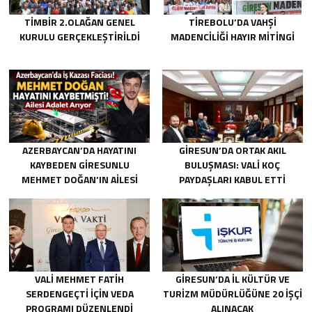
TİMBİR 2.OLAĞAN GENEL
TIREBOLU’DA VAHŞI
KURULU GERÇEKLEŞTIRILDI
MADENCILIĞI HAYIR MITINGI
AZERBAYCAN’DA HAYATINI
GIRESUN’DA ORTAK AKIL
KAYBEDEN GIRESUNLU
BULUŞMASI: VALI KOÇ
MEHMET DOĞAN’IN AILESI
PAYDAŞLARI KABUL ETTI
ADALET ARIYOR
VALI MEHMET FATIH
GIRESUN’DA İL KÜLTÜR VE
SERDENGEÇTI İÇIN VEDA
TURIZM MÜDÜRLÜĞÜNE 20 İŞÇI
PROGRAMI DÜZENLENDI
ALINACAK