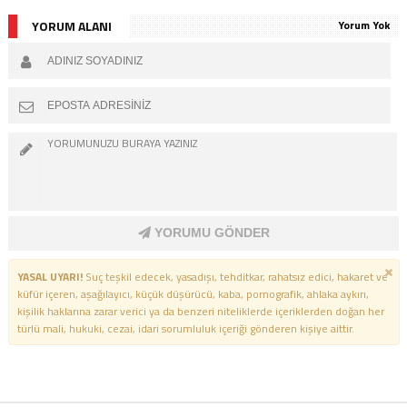
YORUM ALANI
Yorum Yok
YORUMU GÖNDER
YASAL UYARI!
Suç teşkil edecek, yasadışı, tehditkar, rahatsız edici, hakaret ve
küfür içeren, aşağılayıcı, küçük düşürücü, kaba, pornografik, ahlaka aykırı,
kişilik haklarına zarar verici ya da benzeri niteliklerde içeriklerden doğan her
türlü mali, hukuki, cezai, idari sorumluluk içeriği gönderen kişiye aittir.