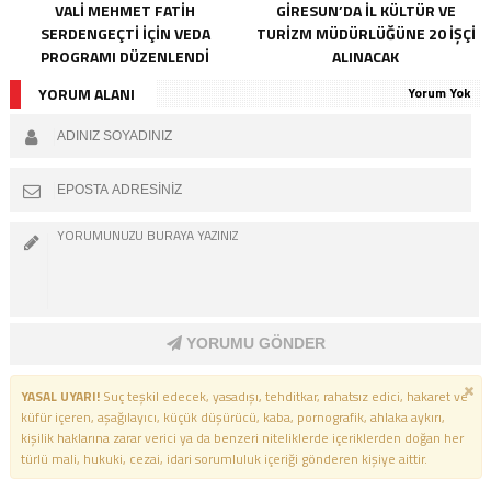
VALI MEHMET FATIH
GIRESUN’DA İL KÜLTÜR VE
SERDENGEÇTI İÇIN VEDA
TURIZM MÜDÜRLÜĞÜNE 20 İŞÇI
PROGRAMI DÜZENLENDI
ALINACAK
YORUM ALANI
Yorum Yok
YORUMU GÖNDER
YASAL UYARI!
Suç teşkil edecek, yasadışı, tehditkar, rahatsız edici, hakaret ve
küfür içeren, aşağılayıcı, küçük düşürücü, kaba, pornografik, ahlaka aykırı,
kişilik haklarına zarar verici ya da benzeri niteliklerde içeriklerden doğan her
türlü mali, hukuki, cezai, idari sorumluluk içeriği gönderen kişiye aittir.