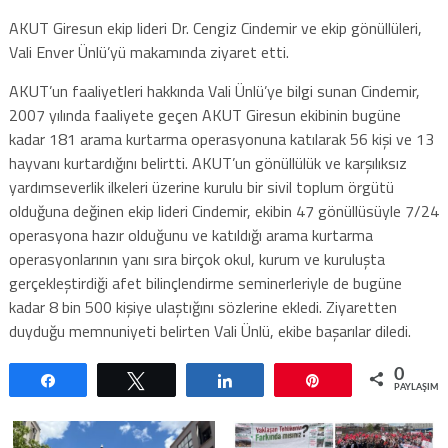
AKUT Giresun ekip lideri Dr. Cengiz Cindemir ve ekip gönüllüleri,
Vali Enver Ünlü’yü makamında ziyaret etti.
AKUT’un faaliyetleri hakkında Vali Ünlü’ye bilgi sunan Cindemir,
2007 yılında faaliyete geçen AKUT Giresun ekibinin bugüne
kadar 181 arama kurtarma operasyonuna katılarak 56 kişi ve 13
hayvanı kurtardığını belirtti. AKUT’un gönüllülük ve karşılıksız
yardımseverlik ilkeleri üzerine kurulu bir sivil toplum örgütü
olduğuna değinen ekip lideri Cindemir, ekibin 47 gönüllüsüyle 7/24
operasyona hazır olduğunu ve katıldığı arama kurtarma
operasyonlarının yanı sıra birçok okul, kurum ve kuruluşta
gerçekleştirdiği afet bilinçlendirme seminerleriyle de bugüne
kadar 8 bin 500 kişiye ulaştığını sözlerine ekledi. Ziyaretten
duyduğu memnuniyeti belirten Vali Ünlü, ekibe başarılar diledi.
0
Paylaş
Tweetle
Paylaş
Pin
PAYLAŞIML