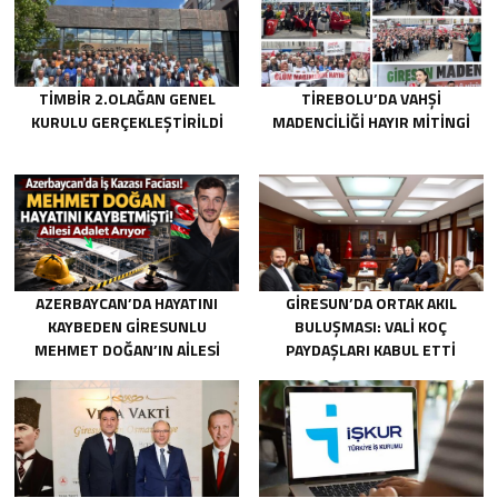
TİMBİR 2.OLAĞAN GENEL
TIREBOLU’DA VAHŞI
KURULU GERÇEKLEŞTIRILDI
MADENCILIĞI HAYIR MITINGI
AZERBAYCAN’DA HAYATINI
GIRESUN’DA ORTAK AKIL
KAYBEDEN GIRESUNLU
BULUŞMASI: VALI KOÇ
MEHMET DOĞAN’IN AILESI
PAYDAŞLARI KABUL ETTI
ADALET ARIYOR