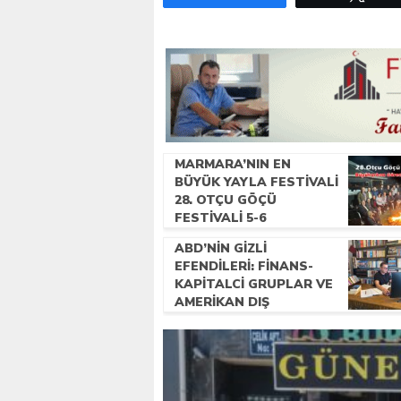
MARMARA’NIN EN
BÜYÜK YAYLA FESTIVALI
28. OTÇU GÖÇÜ
FESTIVALI 5-6
TEMMUZ’DA
ABD’NIN GIZLI
GERÇEKLEŞECEK!
EFENDILERI: FINANS-
KAPITALCI GRUPLAR VE
AMERIKAN DIŞ
POLITIKASI