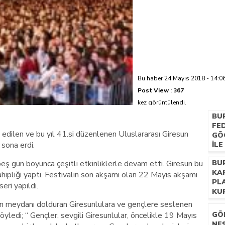
azi’de hayatını kaybetti
Bu haber 24 Mayıs 2018 - 14:06
Post View :
367
kez görüntülendi.
BU
FE
 edilen ve bu yıl 41.si düzenlenen Uluslararası Giresun
GÖ
sona erdi.
İL
BU
beş gün boyunca çeşitli etkinliklerle devam etti. Giresun bu
BU
KA
ahipliği yaptı. Festivalin son akşamı olan 22 Mayıs akşamı
PL
ri yapıldı.
KU
 meydanı dolduran Giresunlulara ve gençlere seslenen
yledi; “ Gençler, sevgili Giresunlular, öncelikle 19 Mayıs
GÖ
NEŞ