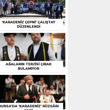
‘KARADENIZ ÇEPNI’ ÇALIŞTAY
DÜZENLENDI
AĞALARIN TERZISI ÇIRAK
BULAMIYOR
BURSA’DA ‘KARADENIZ’ RÜZGÂRI