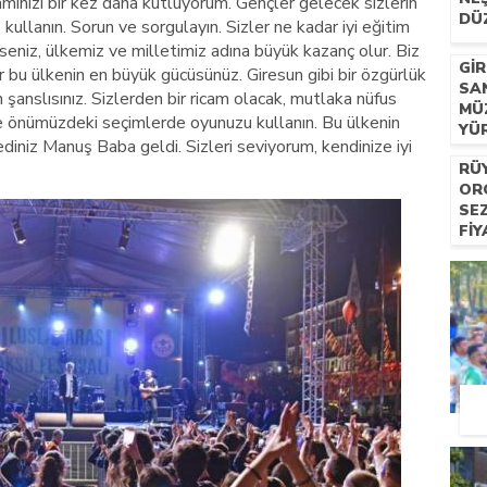
ınızı bir kez daha kutluyorum. Gençler gelecek sizlerin
DÜ
z kullanın. Sorun ve sorgulayın. Sizler ne kadar iyi eğitim
rirseniz, ülkemiz ve milletimiz adına büyük kazanç olur. Biz
GI
r bu ülkenin en büyük gücüsünüz. Giresun gibi bir özgürlük
SA
in şanslısınız. Sizlerden bir ricam olacak, mutlaka nüfus
MÜ
 ve önümüzdeki seçimlerde oyunuzu kullanın. Bu ülkenin
YÜ
ediniz Manuş Baba geldi. Sizleri seviyorum, kendinize iyi
RÜ
OR
SE
FIY
HIZ