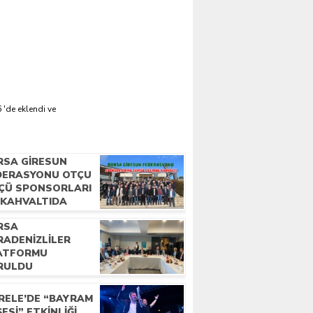
 'de eklendi ve
RSA GIRESUN
DERASYONU OTÇU
ÇÜ SPONSORLARI
E KAHVALTIDA
LUŞTU
RSA
RADENIZLILER
ATFORMU
RULDU
RELE’DE “BAYRAM
ESI” ETKINLIĞI