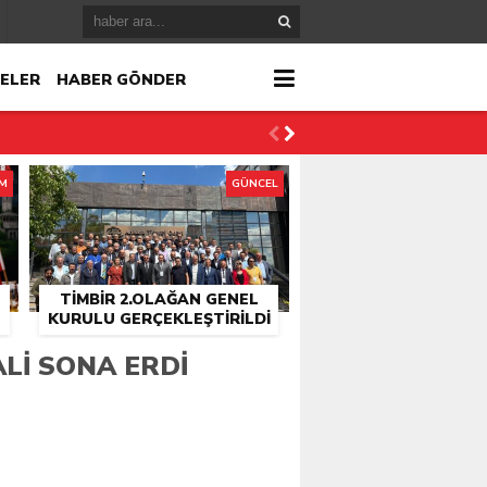
ELER
HABER GÖNDER
İM
GÜNCEL
TİMBİR 2.OLAĞAN GENEL
KURULU GERÇEKLEŞTIRILDI
r
LI SONA ERDI
çlandı