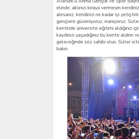
Atatürk’ü Anma Gençlik ve Spor Bayram
elinde, aklınızı kiraya vermeyin kendini
alırsanız, kendinizi ne kadar iyi yetişti
gençlere güveniyoruz, inanıyoruz. Sizle
kentinde üniversite eğitimi aldığınız iç
kaydınızı yaşadığınız bu kente aldırın
geleceğinde söz sahibi olun. Sizler ist
bakın.