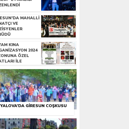
ZENLENDI
RESUN’DA MAHALLI
NATÇI VE
ZISYENLER
RÜDÜ
YAM KINA
GANIZASYON 2024
ZONUNA ÖZEL
ATLARI İLE
METINIZDE
YALOVA’DA GIRESUN COŞKUSU