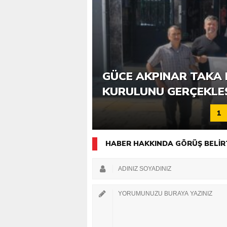
6. GÜCE TEKKEKÖY DE
GÜCE AKPINAR TAKA 
KATILIMLA GERÇEKLE
KURULUNU GERÇEKLE
1
HABER HAKKINDA GÖRÜŞ BELİR