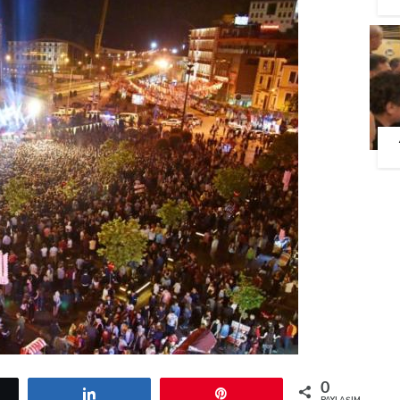
0
etle
Paylaş
Pin