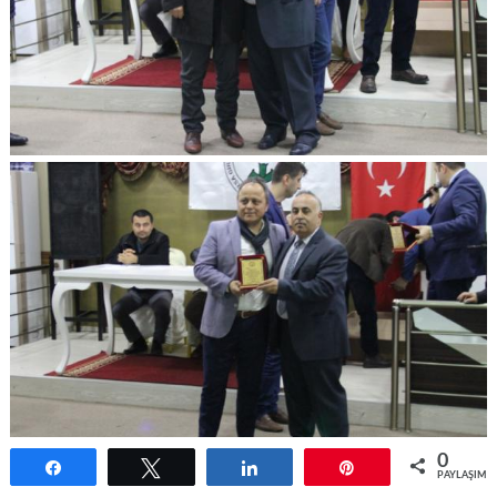
0
Paylaş
Tweetle
Paylaş
Pin
PAYLAŞIML