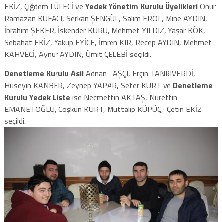
EKİZ, Çiğdem LÜLECİ ve
Yedek Yönetim Kurulu Üyelikleri
Onur
Ramazan KUFACI, Serkan ŞENGÜL, Salim EROL, Mine AYDIN,
İbrahim ŞEKER, İskender KURU, Mehmet YILDIZ, Yaşar KÖK,
Sebahat EKİZ, Yakup EYİCE, İmren KIR, Recep AYDIN, Mehmet
KAHVECİ, Aynur AYDIN, Ümit ÇELEBİ seçildi.
Denetleme Kurulu Asil
Adnan TAŞÇI, Erçin TANRIVERDİ,
Hüseyin KANBER, Zeynep YAPAR, Sefer KURT ve
Denetleme
Kurulu Yedek Liste
ise Necmettin AKTAŞ, Nurettin
EMANETOĞLU, Coşkun KURT, Muttalip KÜPÜÇ, Çetin EKİZ
seçildi.