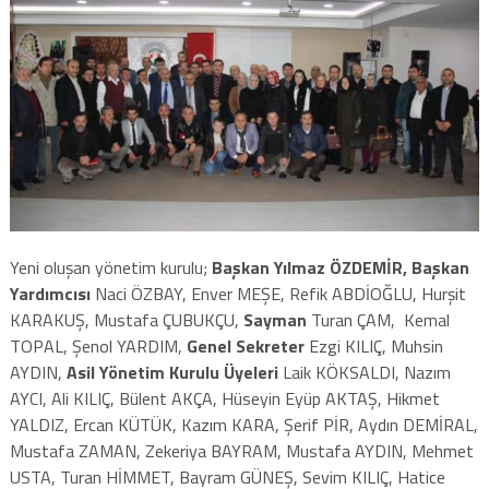
Yeni oluşan yönetim kurulu;
Başkan Yılmaz ÖZDEMİR,
Başkan
Yardımcısı
Naci ÖZBAY, Enver MEŞE, Refik ABDİOĞLU, Hurşit
KARAKUŞ, Mustafa ÇUBUKÇU,
Sayman
Turan ÇAM, Kemal
TOPAL, Şenol YARDIM,
Genel Sekreter
Ezgi KILIÇ, Muhsin
AYDIN,
Asil Yönetim Kurulu Üyeleri
Laik KÖKSALDI, Nazım
AYCI, Ali KILIÇ, Bülent AKÇA, Hüseyin Eyüp AKTAŞ, Hikmet
YALDIZ, Ercan KÜTÜK, Kazım KARA, Şerif PİR, Aydın DEMİRAL,
Mustafa ZAMAN, Zekeriya BAYRAM, Mustafa AYDIN, Mehmet
USTA, Turan HİMMET, Bayram GÜNEŞ, Sevim KILIÇ, Hatice