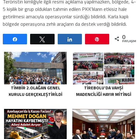
Teröristin kimliğiyle ilgili resmi açıklama yapılmazken, bölgede, 4-
5 kişilik bir grup oldukları tahmin edilen PKK’lıların etkisiz hale
getirilmesi amacıyla operasyonlar sürdüğü bildirildi. Karla kaplı
bölgede operasyona zırhlı araçların da destek verdiği bildirildi.
0
Paylaş
Tweetle
Paylaş
Pin
PAYLAŞIML
TİMBİR 2.OLAĞAN GENEL
TIREBOLU’DA VAHŞI
KURULU GERÇEKLEŞTIRILDI
MADENCILIĞI HAYIR MITINGI