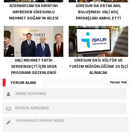
AZERBAYCAN’DA HAYATINI
GIRESUN’DA ORTAK AKIL
KAYBEDEN GIRESUNLU
BULUŞMASI: VALI KOÇ
MEHMET DOĞAN’IN AILESI
PAYDAŞLARI KABUL ETTI
ADALET ARIYOR
VALI MEHMET FATIH
GIRESUN’DA İL KÜLTÜR VE
SERDENGEÇTI İÇIN VEDA
TURIZM MÜDÜRLÜĞÜNE 20 İŞÇI
PROGRAMI DÜZENLENDI
ALINACAK
YORUM ALANI
Yorum Yok