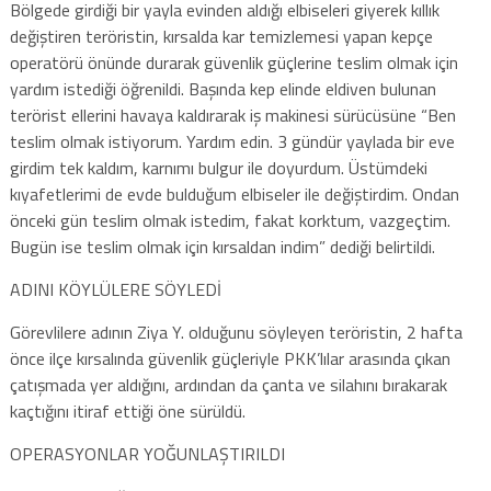
Bölgede girdiği bir yayla evinden aldığı elbiseleri giyerek kıllık
değiştiren teröristin, kırsalda kar temizlemesi yapan kepçe
operatörü önünde durarak güvenlik güçlerine teslim olmak için
yardım istediği öğrenildi. Başında kep elinde eldiven bulunan
terörist ellerini havaya kaldırarak iş makinesi sürücüsüne “Ben
teslim olmak istiyorum. Yardım edin. 3 gündür yaylada bir eve
girdim tek kaldım, karnımı bulgur ile doyurdum. Üstümdeki
kıyafetlerimi de evde bulduğum elbiseler ile değiştirdim. Ondan
önceki gün teslim olmak istedim, fakat korktum, vazgeçtim.
Bugün ise teslim olmak için kırsaldan indim” dediği belirtildi.
ADINI KÖYLÜLERE SÖYLEDİ
Görevlilere adının Ziya Y. olduğunu söyleyen teröristin, 2 hafta
önce ilçe kırsalında güvenlik güçleriyle PKK’lılar arasında çıkan
çatışmada yer aldığını, ardından da çanta ve silahını bırakarak
kaçtığını itiraf ettiği öne sürüldü.
OPERASYONLAR YOĞUNLAŞTIRILDI