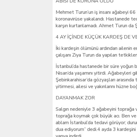
ABİSİ DE KORONA OLDU
Mehmet Turun’un iş insanı ağabeyi 66
koronavirüse yakalandı. Hastanede ted
karşın kurtarılamadı. Ahmet Turun da Ş
4 AY İÇİNDE KÜÇÜK KARDEŞ DE V
İki kardeşin ölümünü ardından ailenin
çalışanı Ziya Turun da yapılan tetkikleri
İstanbul’da hastanede bir süre yoğun
Nisan’da yaşamını yitirdi. Ağabeyleri 
Şebinkarahisar’da gözyaşları arasında t
yitirmesi, ailesi ve yakınlarını hüzne bo
DAYANMAK ZOR
Salgın nedeniyle 3 ağabeyini toprağa
toprağa koymak çok büyük acı. Ben ve ab
ablam İstanbul’da tedavi görüyor; durum
dua ediyorum” dedi.4 ayda 3 kardeşini 
yarıya indirdi.