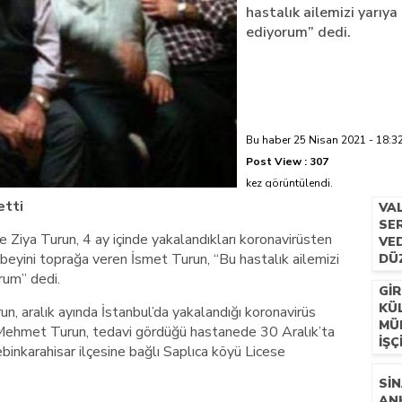
hastalık ailemizi yarıya
ediyorum” dedi.
azi’de hayatını kaybetti
Bu haber 25 Nisan 2021 - 18:32
Post View :
307
kez görüntülendi.
etti
VA
SER
Ziya Turun, 4 ay içinde yakalandıkları koronavirüsten
VE
abeyini toprağa veren İsmet Turun, “Bu hastalık ailemizi
DÜ
rum” dedi.
GIR
KÜ
n, aralık ayında İstanbul’da yakalandığı koronavirüs
MÜ
 Mehmet Turun, tedavi gördüğü hastanede 30 Aralık’ta
İŞÇ
binkarahisar ilçesine bağlı Saplıca köyü Licese
SIN
AN