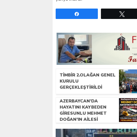
Paylaş
Twe
TİMBİR 2.OLAĞAN GENEL
KURULU
GERÇEKLEŞTIRILDI
AZERBAYCAN’DA
HAYATINI KAYBEDEN
GIRESUNLU MEHMET
DOĞAN’IN AILESI
ADALET ARIYOR