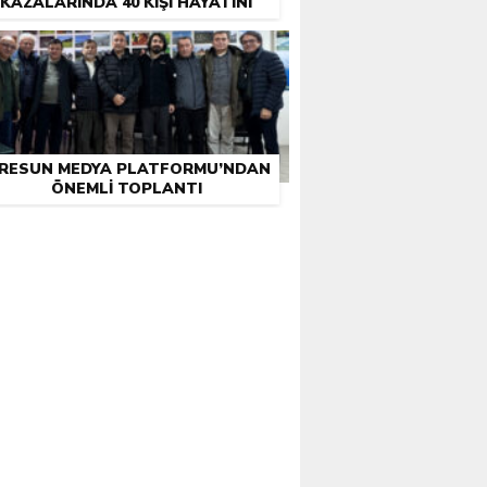
KAZALARINDA 40 KIŞI HAYATINI
KAYBETTI
IRESUN MEDYA PLATFORMU’NDAN
ÖNEMLI TOPLANTI