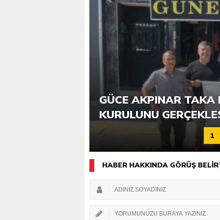
6. GÜCE TEKKEKÖY DE
GÜCE AKPINAR TAKA 
KATILIMLA GERÇEKLE
KURULUNU GERÇEKLE
1
HABER HAKKINDA GÖRÜŞ BELİR