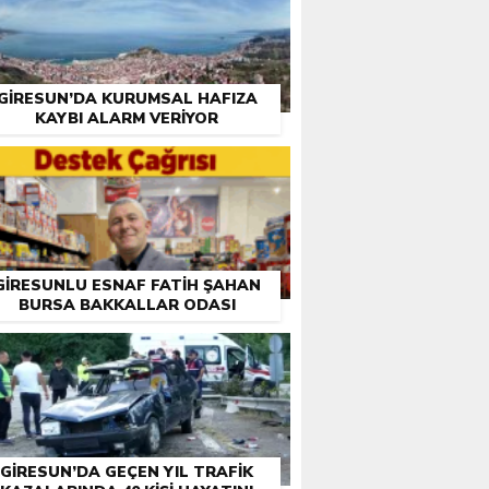
GIRESUN’DA KURUMSAL HAFIZA
KAYBI ALARM VERIYOR
GIRESUNLU ESNAF FATIH ŞAHAN
BURSA BAKKALLAR ODASI
EÇIMLERI ÖNCESI DESTEK İSTEDI
GIRESUN’DA GEÇEN YIL TRAFIK