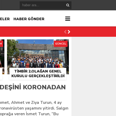
ELER
HABER GÖNDER
İM
GÜNCEL
TİMBİR 2.OLAĞAN GENEL
KURULU GERÇEKLEŞTIRILDI
r
RDEŞINI KORONADAN
çlandı
hmet, Ahmet ve Ziya Turun, 4 ay
ronavirüsten yaşamını yitirdi. Salgın
toprağa veren İsmet Turun, “Bu