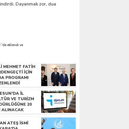
 indirdi. Dayanmak zor, dua
 'de eklendi ve
LI MEHMET FATIH
DENGEÇTI İÇIN
DA PROGRAMI
ZENLENDI
ESUN’DA İL
LTÜR VE TURIZM
DÜRLÜĞÜNE 20
I ALINACAK
AN ATEŞ İSMI
KARA’DA