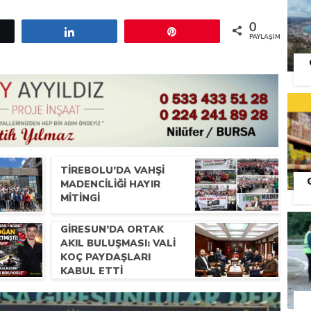
0
etle
Paylaş
Pin
PAYLAŞIMLAR
TIREBOLU’DA VAHŞI
MADENCILIĞI HAYIR
MITINGI
S
GIRESUN’DA ORTAK
AKIL BULUŞMASI: VALI
KOÇ PAYDAŞLARI
KABUL ETTI