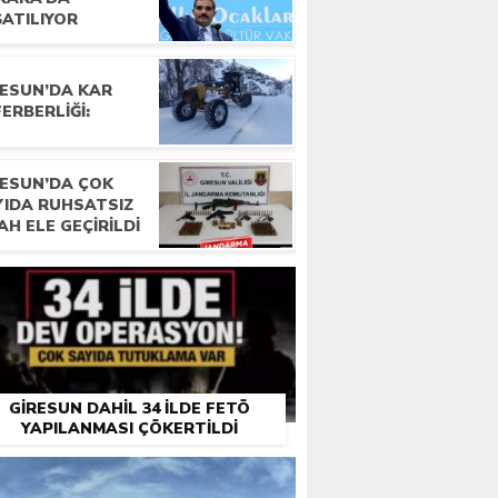
ŞATILIYOR
RESUN’DA KAR
ERBERLIĞI:
RESUN’DA ÇOK
YIDA RUHSATSIZ
AH ELE GEÇIRILDI
GIRESUN DAHIL 34 ILDE FETÖ
YAPILANMASI ÇÖKERTILDI