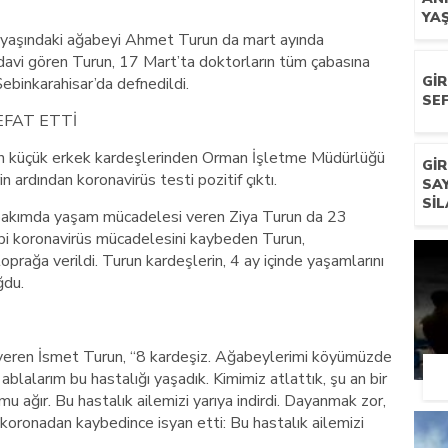
YA
 yaşındaki ağabeyi Ahmet Turun da mart ayında
avi gören Turun, 17 Mart’ta doktorların tüm çabasına
GI
ebinkarahisar’da defnedildi.
SEF
EFAT ETTİ
 en küçük erkek kardeşlerinden Orman İşletme Müdürlüğü
GI
n ardından koronavirüs testi pozitif çıktı.
SA
SIL
 bakımda yaşam mücadelesi veren Ziya Turun da 23
gibi koronavirüs mücadelesini kaybeden Turun,
oprağa verildi. Turun kardeşlerin, 4 ay içinde yaşamlarını
ğdu.
 veren İsmet Turun, “8 kardeşiz. Ağabeylerimi köyümüzde
lalarım bu hastalığı yaşadık. Kimimiz atlattık, şu an bir
u ağır. Bu hastalık ailemizi yarıya indirdi. Dayanmak zor,
koronadan kaybedince isyan etti: Bu hastalık ailemizi