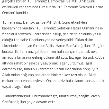
gerçekleştirilen 15 Temmuz Demokrasi ve Milli Birlik Günü
etkinlikleri kapsamında Giresun’da “15 Temmuz Şehitleri Hatıra
Ormanı” kuruldu.
15 Temmuz Demokrasi ve Milli Birlik Günü etkinlikleri
kapsamında kurulan “15 Temmuz Şehitleri Hatıra Ormanı”na ilk
fidanlar il protokolü tarafından dikilip, şehitlerin adlarının yazılı
olduğu tabelalar fidanların yanına yerleştirildi. Fidan dikim
töreninde konuşan Giresun Valisi Harun Sarıfakıoğulları, “Bugün
burada 15 Temmuz şehitlerimizin hatırası için fidan dikmek
amacıyla bir araya gelmiş bulunmaktayız. Biz eğer bu gök kubbe
altında rahat bir şekilde yaşıyorsak, eğer yurdumuz işgal
edilmemişse, bunu bu kahraman vatan evlatlarına borçluyuz.
Allah onları doğuran analardan binlerce kez razı olsun, Allah
mekanlarını cennet eylesin. Onların aziz hatıralarını sonsuza dek
yaşatacağız” dedi.
“Kahramanlarımızı unutmayacağız, unutturmayacağız” diyen
Sarıfakıoğulları şöyle devam etti: