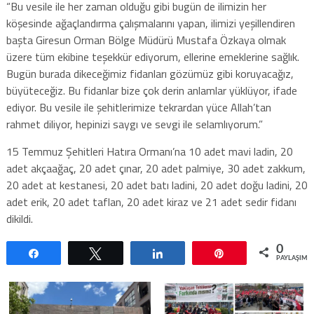
“Bu vesile ile her zaman olduğu gibi bugün de ilimizin her
köşesinde ağaçlandırma çalışmalarını yapan, ilimizi yeşillendiren
başta Giresun Orman Bölge Müdürü Mustafa Özkaya olmak
üzere tüm ekibine teşekkür ediyorum, ellerine emeklerine sağlık.
Bugün burada dikeceğimiz fidanları gözümüz gibi koruyacağız,
büyüteceğiz. Bu fidanlar bize çok derin anlamlar yüklüyor, ifade
ediyor. Bu vesile ile şehitlerimize tekrardan yüce Allah’tan
rahmet diliyor, hepinizi saygı ve sevgi ile selamlıyorum.”
15 Temmuz Şehitleri Hatıra Ormanı’na 10 adet mavi ladin, 20
adet akçaağaç, 20 adet çınar, 20 adet palmiye, 30 adet zakkum,
20 adet at kestanesi, 20 adet batı ladini, 20 adet doğu ladini, 20
adet erik, 20 adet taflan, 20 adet kiraz ve 21 adet sedir fidanı
dikildi.
0
Paylaş
Tweetle
Paylaş
Pin
PAYLAŞIML