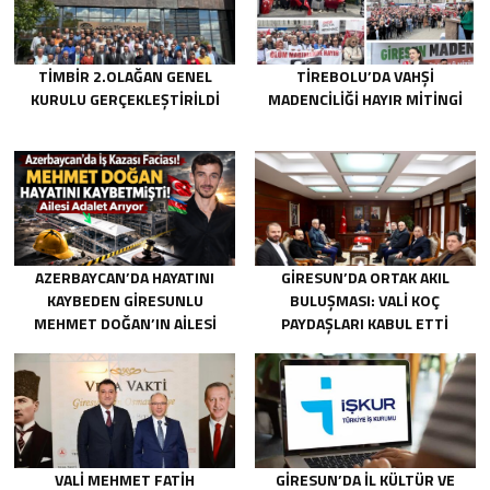
TİMBİR 2.OLAĞAN GENEL
TIREBOLU’DA VAHŞI
KURULU GERÇEKLEŞTIRILDI
MADENCILIĞI HAYIR MITINGI
AZERBAYCAN’DA HAYATINI
GIRESUN’DA ORTAK AKIL
KAYBEDEN GIRESUNLU
BULUŞMASI: VALI KOÇ
MEHMET DOĞAN’IN AILESI
PAYDAŞLARI KABUL ETTI
ADALET ARIYOR
VALI MEHMET FATIH
GIRESUN’DA İL KÜLTÜR VE