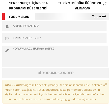
SERDENGEÇTI İÇIN VEDA
TURIZM MÜDÜRLÜĞÜNE 20 İŞÇI
PROGRAMI DÜZENLENDI
ALINACAK
YORUM ALANI
Yorum Yok
YORUMU GÖNDER
YASAL UYARI!
Suç teşkil edecek, yasadışı, tehditkar, rahatsız edici, hakaret ve
küfür içeren, aşağılayıcı, küçük düşürücü, kaba, pornografik, ahlaka aykırı,
kişilik haklarına zarar verici ya da benzeri niteliklerde içeriklerden doğan her
türlü mali, hukuki, cezai, idari sorumluluk içeriği gönderen kişiye aittir.