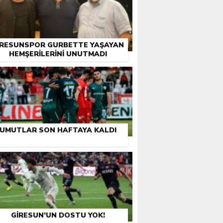
IRESUNSPOR GURBETTE YAŞAYAN
HEMŞERILERINI UNUTMADI
UMUTLAR SON HAFTAYA KALDI
GIRESUN’UN DOSTU YOK!