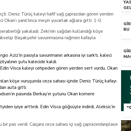
YA
GEL
çti. Deniz Türüç kaleyi hafif sağ çaprazdan gören yerden
 Okan’ı yanıltınca meşin yuvarlak ağlara gitti: 1-0.
GI
BU 
raberliği yakaladı. Zeki’nin sağdan kullandığı köşe
yükselip Başakşehir savunmasına rağmen kafayla
GI
o Aziz’in pasıyla savunmanın arkasına iyi sarktı, kaleci
MA
lyalının şutu kalecide kaldı.
. Edin Visca kaleyi cehpeden gören yerden sert vurdu, Okan
nılan köşe vuruşunda ceza sahası içinde Deniz Türüç kafayı
dan auta gitti.
dsen’in pasında Berkay’ın şutunu Okan kornere
tyiden iyiye arttırdı. Edin Visca göğsüyle indirdi, Aleksic’in
“
 bir pas verdi. Caiçara ceza sahası içi sağ çaprazındanplase