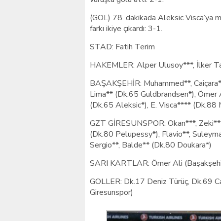
(GOL) 78. dakikada Aleksic Visca’ya m
farkı ikiye çıkardı: 3-1.
STAD: Fatih Terim
HAKEMLER: Alper Ulusoy***, İlker Ta
BAŞAKŞEHİR: Muhammed**, Caiçara***,
Lima** (Dk.65 Guldbrandsen*), Ömer A
(Dk.65 Aleksic*), E. Visca**** (Dk.88
GZT GİRESUNSPOR: Okan***, Zeki***, A
(Dk.80 Pelupessy*), Flavio**, Suley
Sergio**, Balde** (Dk.80 Doukara*)
SARI KARTLAR: Ömer Ali (Başakşehir
GOLLER: Dk.17 Deniz Türüç, Dk.69 Cai
Giresunspor)