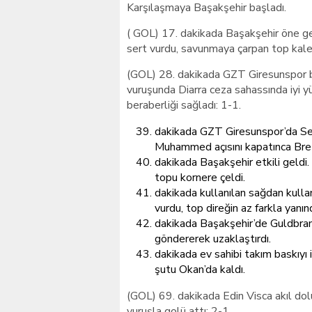
Karşılaşmaya Başakşehir başladı.
( GOL) 17. dakikada Başakşehir öne ge
sert vurdu, savunmaya çarpan top kaleci
(GOL) 28. dakikada GZT Giresunspor be
vuruşunda Diarra ceza sahassında iyi 
beraberliği sağladı: 1-1.
dakikada GZT Giresunspor’da Sergi
Muhammed açısını kapatınca Brezi
dakikada Başakşehir etkili geldi
topu kornere çeldi.
dakikada kullanılan sağdan kulla
vurdu, top direğin az farkla yanın
dakikada Başakşehir’de Guldbran
göndererek uzaklaştırdı.
dakikada ev sahibi takım baskıyı i
şutu Okan’da kaldı.
(GOL) 69. dakikada Edin Visca akıl dolu
vuruşla golü attı: 2-1.