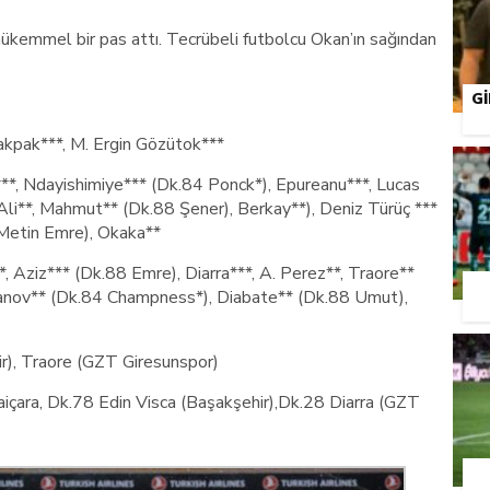
ükemmel bir pas attı. Tecrübeli futbolcu Okan’ın sağından
G
kpak***, M. Ergin Gözütok***
 Ndayishimiye*** (Dk.84 Ponck*), Epureanu***, Lucas
li**, Mahmut** (Dk.88 Şener), Berkay**), Deniz Türüç ***
 Metin Emre), Okaka**
ziz*** (Dk.88 Emre), Diarra***, A. Perez**, Traore**
manov** (Dk.84 Champness*), Diabate** (Dk.88 Umut),
), Traore (GZT Giresunspor)
çara, Dk.78 Edin Visca (Başakşehir),Dk.28 Diarra (GZT