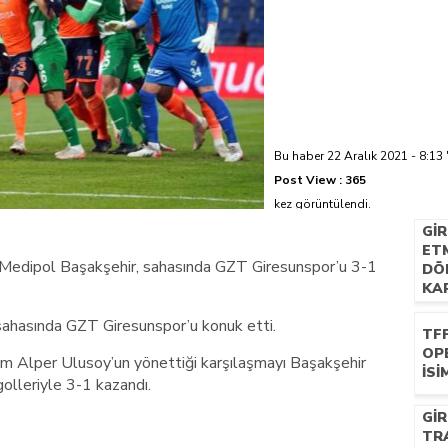
azi’de hayatını kaybetti
Bu haber 22 Aralık 2021 - 8:13 
Post View :
365
kez görüntülendi.
GI
ETM
a Medipol Başakşehir, sahasında GZT Giresunspor’u 3-1
DÖ
KAP
 sahasında GZT Giresunspor’u konuk etti.
TF
OP
m Alper Ulusoy’un yönettiği karşılaşmayı Başakşehir
İSI
golleriyle 3-1 kazandı.
GI
TR