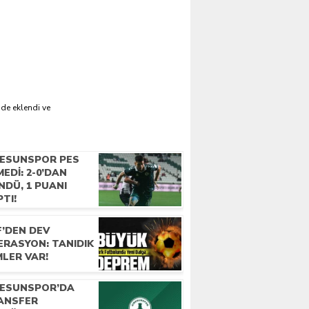
'de eklendi ve
RESUNSPOR PES
EDI: 2-0’DAN
NDÜ, 1 PUANI
TI!
F’DEN DEV
ERASYON: TANIDIK
MLER VAR!
RESUNSPOR’DA
ANSFER