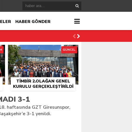
ELER
HABER GÖNDER
İM
GÜNCEL
TİMBİR 2.OLAĞAN GENEL
KURULU GERÇEKLEŞTIRILDI
r
ADI 3-1
 18. haftasında GZT Giresunspor,
çlandı
şakşehir’e 3-1 yenildi.