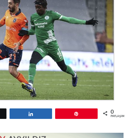
0
etle
Paylaş
Pin
PAYLAŞIMLAR