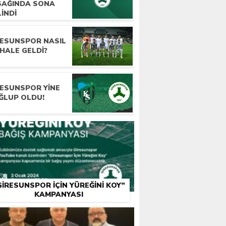
SAĞINDA SONA
INDI
RESUNSPOR NASIL
HALE GELDI?
RESUNSPOR YINE
ĞLUP OLDU!
GIRESUNSPOR İÇIN YÜREĞINI KOY”
KAMPANYASI