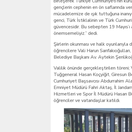
birleşerek Türkiye Cumhuriyeti’nin kuru
gençlerin cephenin en ön saflarında ver
mücadelemize de ışık tuttuğuna inanıy
genci, Türk İstiklalinin ve Türk Cumhur
güvencesidir. Bu sebepten 19 Mayıs’ı
önemsemeliyiz.” dedi.
Şiirlerin okunması ve halk oyunlarıyla
öğrencilere Vali Harun Sarıfakıoğulla
Belediye Başkanı Av. Aytekin Şenlikoğl
Valilik önünde gerçekleştirilen töreni;
Tuğgeneral Hasan Koçyiğit, Giresun Be
Cumhuriyet Başsavcısı Abdurrahim Alan
Emniyet Müdürü Fahri Aktaş, İl Jandar
Hizmetleri ve Spor İl Müdürü Hasan Bulu
öğrenciler ve vatandaşlar katıldı.