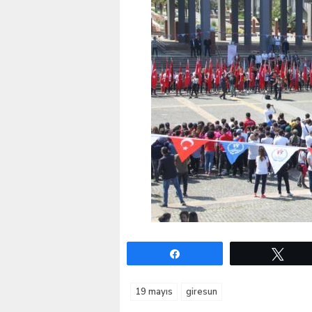
Paylaş
Twe
19 mayıs
giresun