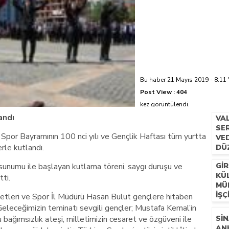
azi’de hayatını kaybetti
Bu haber 21 Mayıs 2019 - 8:11 
Post View :
404
kez görüntülendi.
andı
VA
SER
por Bayramının 100 nci yılı ve Gençlik Haftası tüm yurtta
VE
erle kutlandı.
DÜ
sunumu ile başlayan kutlama töreni, saygı duruşu ve
GIR
KÜ
ti.
MÜ
İŞÇ
etleri ve Spor İl Müdürü Hasan Bulut gençlere hitaben
eleceğimizin teminatı sevgili gençler; Mustafa Kemal’in
ağımsızlık ateşi, milletimizin cesaret ve özgüveni ile
SIN
AN