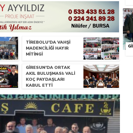
TIREBOLU’DA VAHŞI
G
MADENCILIĞI HAYIR
MITINGI
GIRESUN’DA ORTAK
AKIL BULUŞMASI: VALI
KOÇ PAYDAŞLARI
KABUL ETTI