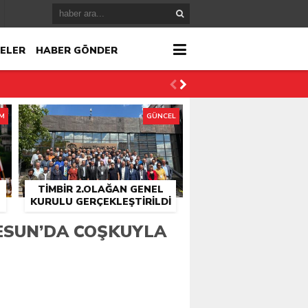
ELER
HABER GÖNDER
İM
GÜNCEL
TİMBİR 2.OLAĞAN GENEL
KURULU GERÇEKLEŞTIRILDI
r
RESUN’DA COŞKUYLA
çlandı