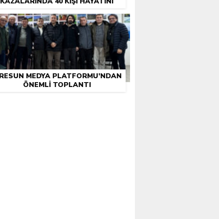
KAZALARINDA 40 KIŞI HAYATINI
KAYBETTI
IRESUN MEDYA PLATFORMU’NDAN
ÖNEMLI TOPLANTI