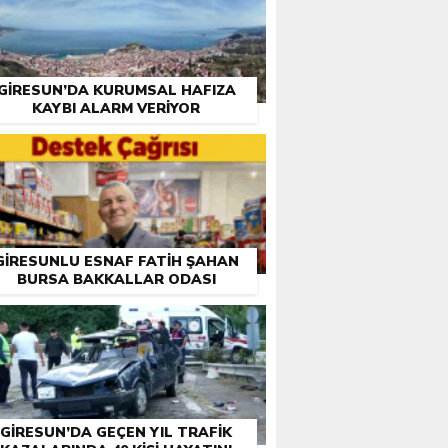
GIRESUN’DA KURUMSAL HAFIZA
KAYBI ALARM VERIYOR
GIRESUNLU ESNAF FATIH ŞAHAN
BURSA BAKKALLAR ODASI
EÇIMLERI ÖNCESI DESTEK İSTEDI
GIRESUN’DA GEÇEN YIL TRAFIK