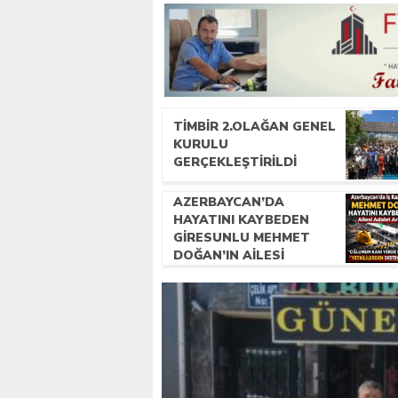
TİMBİR 2.OLAĞAN GENEL
KURULU
GERÇEKLEŞTIRILDI
AZERBAYCAN’DA
HAYATINI KAYBEDEN
GIRESUNLU MEHMET
DOĞAN’IN AILESI
ADALET ARIYOR