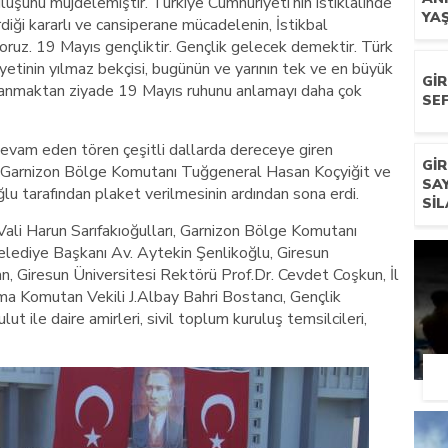
luşunu müjdelemiştir. Türkiye Cumhuriyeti’nin istiklâlinde
YA
diği kararlı ve cansiperane mücadelenin, İstikbal
oruz. 19 Mayıs gençliktir. Gençlik gelecek demektir. Türk
iyetinin yılmaz bekçisi, bugünün ve yarının tek ve en büyük
GI
 anmaktan ziyade 19 Mayıs ruhunu anlamayı daha çok
SEF
 devam eden tören çeşitli dallarda dereceye giren
GI
rı, Garnizon Bölge Komutanı Tuğgeneral Hasan Koçyiğit ve
SA
u tarafından plaket verilmesinin ardından sona erdi.
SIL
 Vali Harun Sarıfakıoğulları, Garnizon Bölge Komutanı
lediye Başkanı Av. Aytekin Şenlikoğlu, Giresun
, Giresun Üniversitesi Rektörü Prof.Dr. Cevdet Coşkun, İl
ma Komutan Vekili J.Albay Bahri Bostancı, Gençlik
t ile daire amirleri, sivil toplum kuruluş temsilcileri,