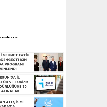
'de eklendi ve
LI MEHMET FATIH
DENGEÇTI İÇIN
DA PROGRAMI
ZENLENDI
ESUN’DA İL
LTÜR VE TURIZM
DÜRLÜĞÜNE 20
I ALINACAK
AN ATEŞ İSMI
KARA’DA