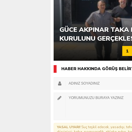
6. GÜCE TEKKEKÖY DE
GÜCE AKPINAR TAKA 
KATILIMLA GERÇEKLE
KURULUNU GERÇEKLE
1
HABER HAKKINDA GÖRÜŞ BELİR
YASAL UYARI!
Suç teşkil edecek, yasadışı, tehd
düşürücü, kaba, pornografik, ahlaka aykırı, kişi