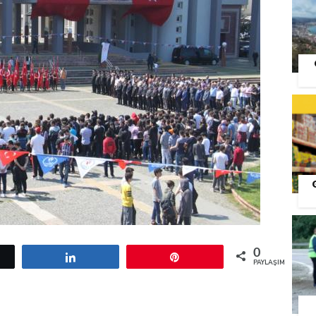
S
0
etle
Paylaş
Pin
PAYLAŞIMLAR