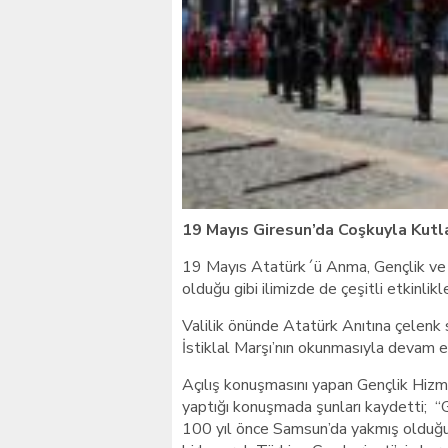
Giresunlu sürücü Orhang
19 Mayıs Giresun’da Coşkuyla Kutl
19 Mayıs Atatürk´ü Anma, Gençlik ve S
olduğu gibi ilimizde de çeşitli etkinlikl
Valilik önünde Atatürk Anıtına çelenk 
İstiklal Marşı’nın okunmasıyla devam et
Açılış konuşmasını yapan Gençlik Hizm
yaptığı konuşmada şunları kaydetti; “G
100 yıl önce Samsun’da yakmış olduğu b