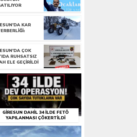
ŞATILIYOR
RESUN’DA KAR
ERBERLIĞI:
RESUN’DA ÇOK
YIDA RUHSATSIZ
AH ELE GEÇIRILDI
GIRESUN DAHIL 34 ILDE FETÖ
YAPILANMASI ÇÖKERTILDI