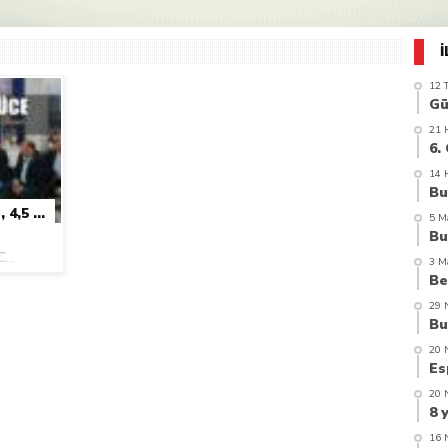
azi’de hayatını kaybetti
12 
21 
14 
GIRESUN’UN SAKLI CENNETI GÜCE, 4,5 YILDA BÜYÜK DEĞIŞIM YAŞADI
5 M
a
...
3 M
29 
20 
20 
16 