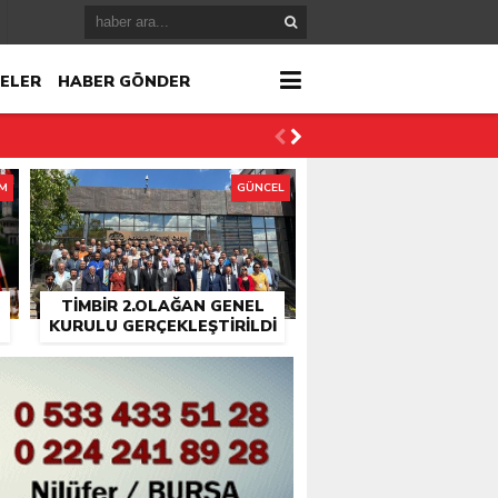
ELER
HABER GÖNDER
İM
GÜNCEL
TİMBİR 2.OLAĞAN GENEL
KURULU GERÇEKLEŞTIRILDI
r
çlandı