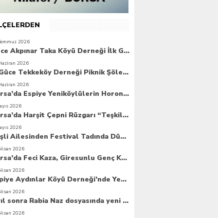
İLÇELERDEN
Temmuz 2026
Güce Akpınar Taka Köyü Derneği İlk Genel Kurulunu Gerçekleştirdi
Haziran 2026
6. Güce Tekkeköy Derneği Piknik Şöleni Yoğun Katılımla Gerçekleşti
Haziran 2026
Bursa’da Espiye Yeniköylülerin Horonla Başlayan Piknik Şöleni, Geleceğe Atılan Temellerle Taçlandı
ayıs 2026
Bursa’da Harşit Çepni Rüzgarı “Teşkilat Merkezi Coşkuyla Açıldı”
ayıs 2026
Beşli Ailesinden Festival Tadında Düğün Cemiyeti
Nisan 2026
Bursa’da Feci Kaza, Giresunlu Genç Kaza Kurbanı Oldu
Nisan 2026
Espiye Aydınlar Köyü Derneği’nde Yeni Dönem: Genç Yönetim Göreve Başladı
Nisan 2026
8 yıl sonra Rabia Naz dosyasında yeni umut
Nisan 2026