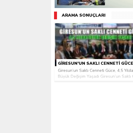
Giresunlu sürücü Orhang
ARAMA SONUÇLARI
Giresun’un Saklı Cenneti Güce, 4,5 Yıld
Büyük Değişim Yaşadı Giresun’un Saklı C