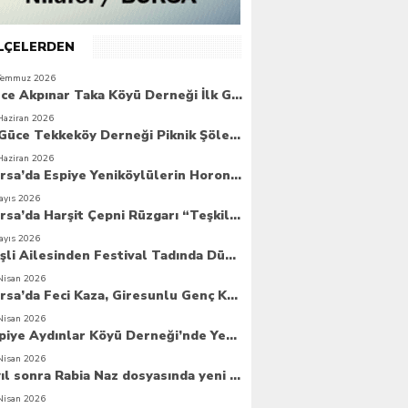
İLÇELERDEN
Temmuz 2026
Güce Akpınar Taka Köyü Derneği İlk Genel Kurulunu Gerçekleştirdi
Haziran 2026
6. Güce Tekkeköy Derneği Piknik Şöleni Yoğun Katılımla Gerçekleşti
Haziran 2026
Bursa’da Espiye Yeniköylülerin Horonla Başlayan Piknik Şöleni, Geleceğe Atılan Temellerle Taçlandı
ayıs 2026
Bursa’da Harşit Çepni Rüzgarı “Teşkilat Merkezi Coşkuyla Açıldı”
ayıs 2026
Beşli Ailesinden Festival Tadında Düğün Cemiyeti
Nisan 2026
Bursa’da Feci Kaza, Giresunlu Genç Kaza Kurbanı Oldu
Nisan 2026
Espiye Aydınlar Köyü Derneği’nde Yeni Dönem: Genç Yönetim Göreve Başladı
Nisan 2026
8 yıl sonra Rabia Naz dosyasında yeni umut
Nisan 2026