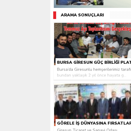
Giresunlu sürücü Orhang
ARAMA SONUÇLARI
Bursa’da Giresunlu hemşerilerimiz taraf
bundan yaklaşık 2 yıl önce hayata g...
Giresun Ticaret ve Sanayi Odası