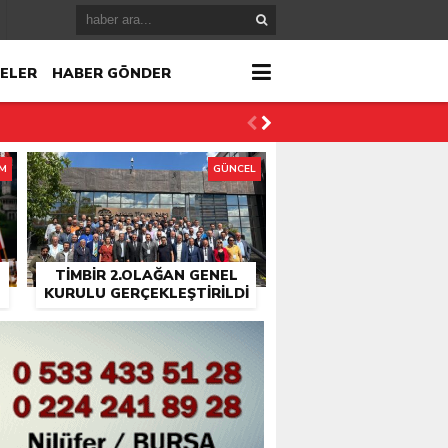
ELER
HABER GÖNDER
İM
GÜNCEL
TİMBİR 2.OLAĞAN GENEL
KURULU GERÇEKLEŞTIRILDI
r
çlandı