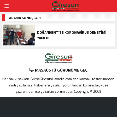
ARAMA SONUÇLARI
DOĞANKENT’TE KORONAVIRÜS DENETIMI
YAPILDI
MASAÜSTÜ GÖRÜNÜME GEÇ
Her hakkı saklıdır. BursaGiresunHavadis.com'dan kaynak gösterilmeden
alıntı yapılamaz. Haberlere yazılan yorumlardan kullanıcılar, köşe
yazılarından ise yazarları sorumludur. Copyright © 2009
Adana
yabancı
escort
Alanya