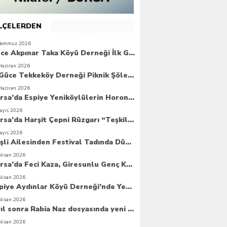
İLÇELERDEN
Temmuz 2026
Güce Akpınar Taka Köyü Derneği İlk Genel Kurulunu Gerçekleştirdi
Haziran 2026
6. Güce Tekkeköy Derneği Piknik Şöleni Yoğun Katılımla Gerçekleşti
Haziran 2026
Bursa’da Espiye Yeniköylülerin Horonla Başlayan Piknik Şöleni, Geleceğe Atılan Temellerle Taçlandı
ayıs 2026
Bursa’da Harşit Çepni Rüzgarı “Teşkilat Merkezi Coşkuyla Açıldı”
ayıs 2026
Beşli Ailesinden Festival Tadında Düğün Cemiyeti
Nisan 2026
Bursa’da Feci Kaza, Giresunlu Genç Kaza Kurbanı Oldu
Nisan 2026
Espiye Aydınlar Köyü Derneği’nde Yeni Dönem: Genç Yönetim Göreve Başladı
Nisan 2026
8 yıl sonra Rabia Naz dosyasında yeni umut
Nisan 2026