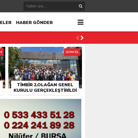
ELER
HABER GÖNDER
İM
GÜNCEL
TİMBİR 2.OLAĞAN GENEL
KURULU GERÇEKLEŞTIRILDI
r
çlandı