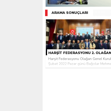
Giresunlu sürücü Orhang
ARAMA SONUÇLARI
Harşit Federasyonu Olağan Genel Kuru
Şubat 2022 Pazar günü Bağcılar Mehmet