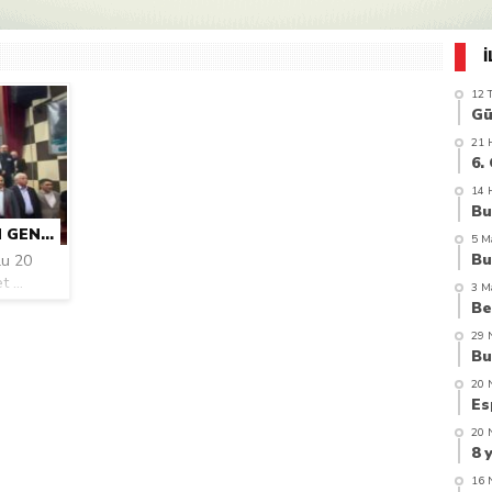
azi’de hayatını kaybetti
12 
21 
14 
HARŞIT FEDERASYONU 2. OLAĞAN GENEL KURULU YAPILDI
5 M
lu 20
 ...
3 M
29 
20 
20 
16 