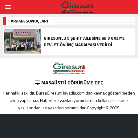
ARAMA SONUÇLARI
GIRESUNLU 5 ŞEHIT AILESINE VE 3 GAZIYE
DEVLET ÖVÜNÇ MADALYASI VERILDI
MASAÜSTÜ GÖRÜNÜME GEÇ
Her hakkı saklıdır. BursaGiresunHavadis.com'dan kaynak gösterilmeden
alıntı yapılamaz. Haberlere yazılan yorumlardan kullanıcılar, köşe
yazılarından ise yazarları sorumludur. Copyright © 2009
Adana
yabancı
escort
Alanya