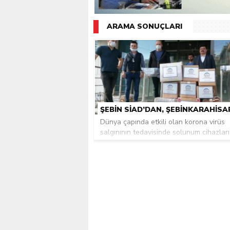
Giresunlu sürücü Orhang
ARAMA SONUÇLARI
Dünya çapında etkili olan korona virüs
salgınının tedavisinde solunum cihazları .