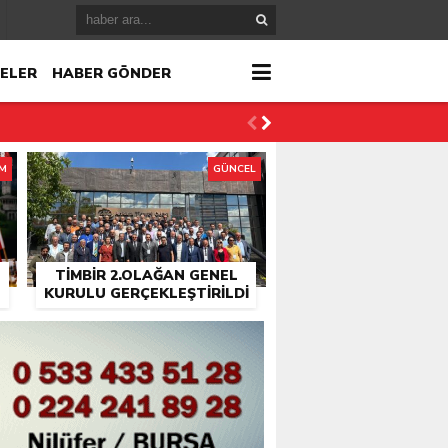
ELER
HABER GÖNDER
İM
GÜNCEL
TİMBİR 2.OLAĞAN GENEL
KURULU GERÇEKLEŞTIRILDI
r
çlandı