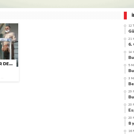
azi’de hayatını kaybetti
12 
21 
14 
ŞEBİN SİAD’DAN, ŞEBINKARAHISAR DEVLET HASTANESINE SOLUNUM CIHAZI DESTEĞI
5 M
..
3 M
29 
20 
20 
16 