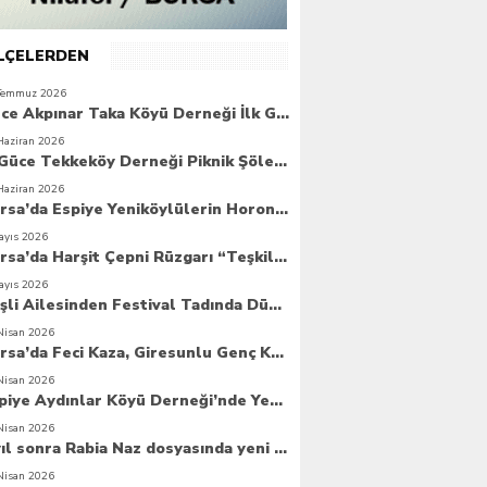
İLÇELERDEN
Temmuz 2026
Güce Akpınar Taka Köyü Derneği İlk Genel Kurulunu Gerçekleştirdi
Haziran 2026
6. Güce Tekkeköy Derneği Piknik Şöleni Yoğun Katılımla Gerçekleşti
Haziran 2026
Bursa’da Espiye Yeniköylülerin Horonla Başlayan Piknik Şöleni, Geleceğe Atılan Temellerle Taçlandı
ayıs 2026
Bursa’da Harşit Çepni Rüzgarı “Teşkilat Merkezi Coşkuyla Açıldı”
ayıs 2026
Beşli Ailesinden Festival Tadında Düğün Cemiyeti
Nisan 2026
Bursa’da Feci Kaza, Giresunlu Genç Kaza Kurbanı Oldu
Nisan 2026
Espiye Aydınlar Köyü Derneği’nde Yeni Dönem: Genç Yönetim Göreve Başladı
Nisan 2026
8 yıl sonra Rabia Naz dosyasında yeni umut
Nisan 2026