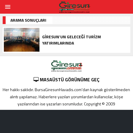
ARAMA SONUÇLARI
GIRESUN’UN GELECEĞI TURIZM
YATIRIMLARINDA
MASAÜSTÜ GÖRÜNÜME GEÇ
Her hakkı saklıdır. BursaGiresunHavadis.com'dan kaynak gösterilmeden
alıntı yapılamaz. Haberlere yazılan yorumlardan kullanıcılar, köşe
yazılarından ise yazarları sorumludur. Copyright © 2009
Adana
yabancı
escort
Alanya