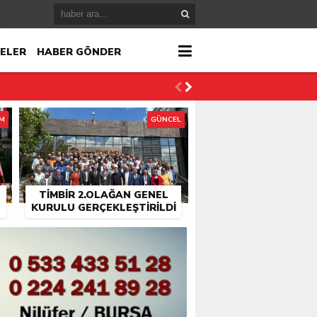
ELER
HABER GÖNDER
İM
GÜNCEL
TİMBİR 2.OLAĞAN GENEL
KURULU GERÇEKLEŞTIRILDI
r
çlandı