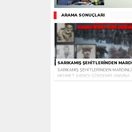
Giresunlu sürücü Orhang
ARAMA SONUÇLARI
SARIKAMIŞ ŞEHİTLERİNDEN MARDİNLİ
MEHMET (HEMO) GÖKDEMİR ANISINA
Beziman Hüso, nü...