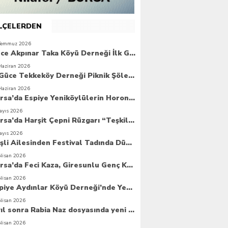
İLÇELERDEN
Temmuz 2026
Güce Akpınar Taka Köyü Derneği İlk Genel Kurulunu Gerçekleştirdi
Haziran 2026
6. Güce Tekkeköy Derneği Piknik Şöleni Yoğun Katılımla Gerçekleşti
Haziran 2026
Bursa’da Espiye Yeniköylülerin Horonla Başlayan Piknik Şöleni, Geleceğe Atılan Temellerle Taçlandı
ayıs 2026
Bursa’da Harşit Çepni Rüzgarı “Teşkilat Merkezi Coşkuyla Açıldı”
ayıs 2026
Beşli Ailesinden Festival Tadında Düğün Cemiyeti
Nisan 2026
Bursa’da Feci Kaza, Giresunlu Genç Kaza Kurbanı Oldu
Nisan 2026
Espiye Aydınlar Köyü Derneği’nde Yeni Dönem: Genç Yönetim Göreve Başladı
Nisan 2026
8 yıl sonra Rabia Naz dosyasında yeni umut
Nisan 2026