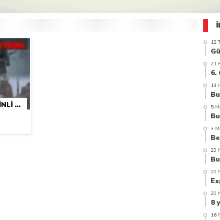
azi’de hayatını kaybetti
12 
21 
14 
SARIKAMIŞ ŞEHİTLERİNDEN MARDİNLİ MEHMET (HEMO) GÖKDEMİR ANISINA
5 M
3 M
29 
20 
20 
16 