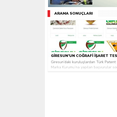
Giresunlu sürücü Orhang
ARAMA SONUÇLARI
Giresun’daki kuruluşlardan Türk Patent
Marka Kurumu’na yapılan başvurular son