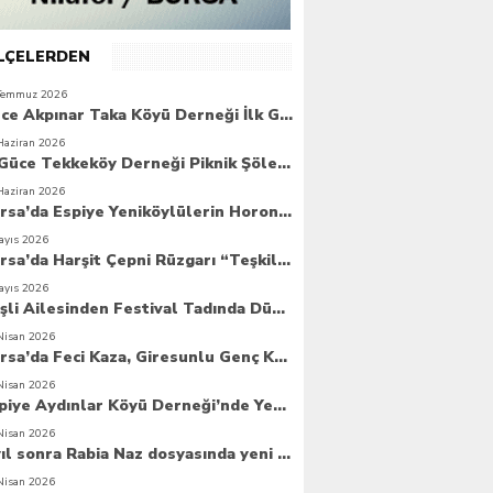
İLÇELERDEN
Temmuz 2026
Güce Akpınar Taka Köyü Derneği İlk Genel Kurulunu Gerçekleştirdi
Haziran 2026
6. Güce Tekkeköy Derneği Piknik Şöleni Yoğun Katılımla Gerçekleşti
Haziran 2026
Bursa’da Espiye Yeniköylülerin Horonla Başlayan Piknik Şöleni, Geleceğe Atılan Temellerle Taçlandı
ayıs 2026
Bursa’da Harşit Çepni Rüzgarı “Teşkilat Merkezi Coşkuyla Açıldı”
ayıs 2026
Beşli Ailesinden Festival Tadında Düğün Cemiyeti
Nisan 2026
Bursa’da Feci Kaza, Giresunlu Genç Kaza Kurbanı Oldu
Nisan 2026
Espiye Aydınlar Köyü Derneği’nde Yeni Dönem: Genç Yönetim Göreve Başladı
Nisan 2026
8 yıl sonra Rabia Naz dosyasında yeni umut
Nisan 2026