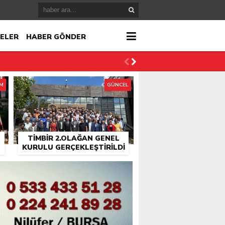
ELER
HABER GÖNDER
İM
GÜNCEL
TİMBİR 2.OLAĞAN GENEL
KURULU GERÇEKLEŞTIRILDI
r
çlandı