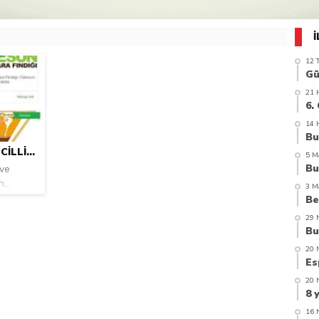
azi’de hayatını kaybetti
12 
21 
14 
GIRESUN’UN COĞRAFI IŞARET TESCILLI 8 ÜRÜNÜ BULUNUYOR
5 M
 ve
...
3 M
29 
20 
20 
16 