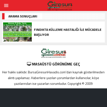
ARAMA SONUÇLARI
FINDIKTA KÜLLEME HASTALIĞI ILE MÜCADELE
BAŞLIYOR
MASAÜSTÜ GÖRÜNÜME GEÇ
Her hakkı saklıdır. BursaGiresunHavadis.com'dan kaynak gösterilmeden
alıntı yapılamaz. Haberlere yazılan yorumlardan kullanıcılar, köşe
yazılarından ise yazarları sorumludur. Copyright © 2009
Adana
yabancı
escort
Alanya