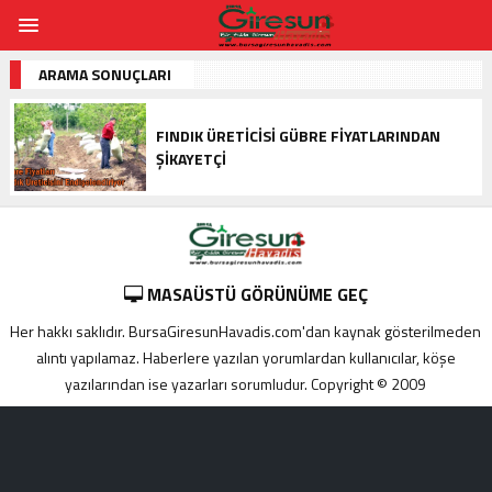
ARAMA SONUÇLARI
FINDIK ÜRETICISI GÜBRE FIYATLARINDAN
ŞIKAYETÇI
MASAÜSTÜ GÖRÜNÜME GEÇ
Her hakkı saklıdır. BursaGiresunHavadis.com'dan kaynak gösterilmeden
alıntı yapılamaz. Haberlere yazılan yorumlardan kullanıcılar, köşe
yazılarından ise yazarları sorumludur. Copyright © 2009
Adana
yabancı
escort
Alanya