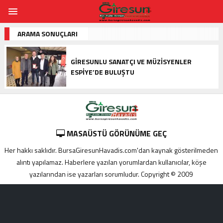
ARAMA SONUÇLARI
GIRESUNLU SANATÇI VE MÜZISYENLER
ESPIYE’DE BULUŞTU
MASAÜSTÜ GÖRÜNÜME GEÇ
Her hakkı saklıdır. BursaGiresunHavadis.com'dan kaynak gösterilmeden
alıntı yapılamaz. Haberlere yazılan yorumlardan kullanıcılar, köşe
yazılarından ise yazarları sorumludur. Copyright © 2009
Adana
yabancı
escort
Alanya