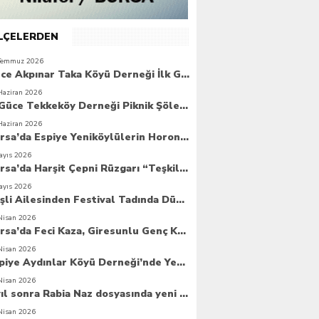
İLÇELERDEN
Temmuz 2026
Güce Akpınar Taka Köyü Derneği İlk Genel Kurulunu Gerçekleştirdi
Haziran 2026
6. Güce Tekkeköy Derneği Piknik Şöleni Yoğun Katılımla Gerçekleşti
Haziran 2026
Bursa’da Espiye Yeniköylülerin Horonla Başlayan Piknik Şöleni, Geleceğe Atılan Temellerle Taçlandı
ayıs 2026
Bursa’da Harşit Çepni Rüzgarı “Teşkilat Merkezi Coşkuyla Açıldı”
ayıs 2026
Beşli Ailesinden Festival Tadında Düğün Cemiyeti
Nisan 2026
Bursa’da Feci Kaza, Giresunlu Genç Kaza Kurbanı Oldu
Nisan 2026
Espiye Aydınlar Köyü Derneği’nde Yeni Dönem: Genç Yönetim Göreve Başladı
Nisan 2026
8 yıl sonra Rabia Naz dosyasında yeni umut
Nisan 2026