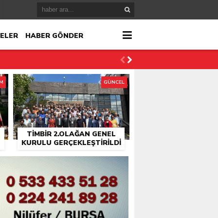
ELER
HABER GÖNDER
İM
GÜNCEL
TİMBİR 2.OLAĞAN GENEL
KURULU GERÇEKLEŞTIRILDI
r
çlandı