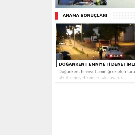
Giresunlu sürücü Orhang
ARAMA SONUÇLARI
Doğankent Emniyet amirliği ekipleri tar
alkol, emniyet kemeri takmayan, s...