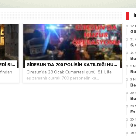
azi’de hayatını kaybetti
12 
21 
14 
DOĞANKENT EMNIYETI DENETIMLERI SIKLAŞTIRDI
GIRESUN’DA 700 POLISIN KATILDIĞI HUZUR OPERASYONU YAPILDI
5 M
afından
Giresun’da 28 Ocak Cumartesi günü, 81 il ile
eş zamanlı olarak 700 personelin ka...
3 M
29 
20 
20 
16 