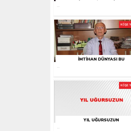
...
KÖŞE 
İMTIHAN DÜNYASI BU
...
KÖŞE 
YIL UĞURSUZUN
...