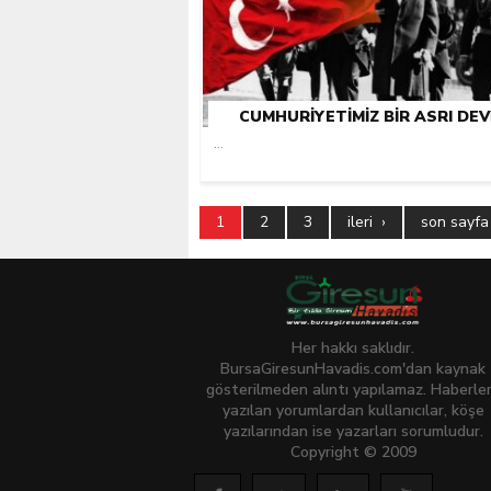
CUMHURIYETIMIZ BIR ASRI DEV
...
1
2
3
ileri ›
son sayfa
Her hakkı saklıdır.
BursaGiresunHavadis.com'dan kaynak
gösterilmeden alıntı yapılamaz. Haberle
yazılan yorumlardan kullanıcılar, köşe
yazılarından ise yazarları sorumludur.
Copyright © 2009