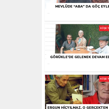
MEVLÜDE “ABA” DA GÖÇ EYL
Giresunlu sürücü Orhang
...
KÖŞE 
GÖRÜKLE’DE GELENEK DEVAM E
...
KÖŞE 