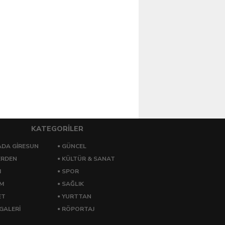
KATEGORİLER
DA GİRESUN
GÜNCEL
ERDEN
KÜLTÜR & SANAT
M
SPOR
ZM
SAĞLIK
ET
YURTTAN
GALERİ
RÖPORTAJ