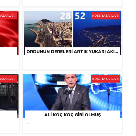
YAZARLARI
KÖŞE YAZARLARI
ORDUNUN DERELERI ARTIK YUKARI AKIYOR
...
YAZARLARI
KÖŞE YAZARLARI
ALI KOÇ KOÇ GIBI OLMUŞ
...