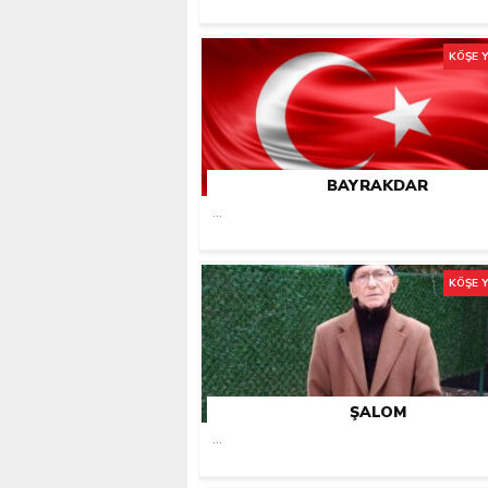
KÖŞE 
BAYRAKDAR
...
KÖŞE 
ŞALOM
...