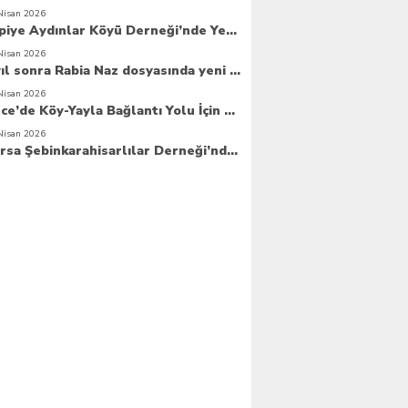
Nisan 2026
Espiye Aydınlar Köyü Derneği’nde Yeni Dönem: Genç Yönetim Göreve Başladı
Nisan 2026
8 yıl sonra Rabia Naz dosyasında yeni umut
Nisan 2026
Güce’de Köy-Yayla Bağlantı Yolu İçin Betonlama Çalışmaları Başlıyor
Nisan 2026
Bursa Şebinkarahisarlılar Derneği’nde Yeni Dönem Hızlı Başladı