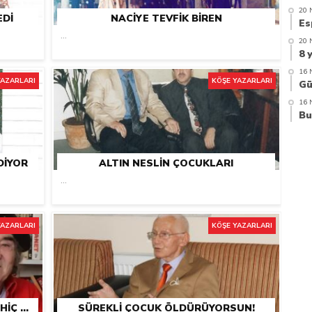
20 
EDI
NACIYE TEVFIK BIREN
azi’de hayatını kaybetti
...
20 
16 
YAZARLARI
KÖŞE YAZARLARI
16 
DIYOR
ALTIN NESLIN ÇOCUKLARI
...
YAZARLARI
KÖŞE YAZARLARI
ERGUN HIÇYILMAZ, O GERÇEKTEN HIÇ YILMAZDI
SÜREKLI ÇOCUK ÖLDÜRÜYORSUN!