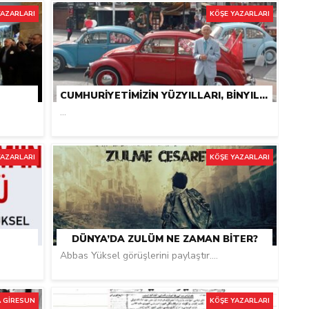
YAZARLARI
KÖŞE YAZARLARI
CUMHURIYETIMIZIN YÜZYILLARI, BINYILLARI KUTLU OLSUN
...
YAZARLARI
KÖŞE YAZARLARI
DÜNYA’DA ZULÜM NE ZAMAN BITER?
Abbas Yüksel görüşlerini paylaştır....
 GİRESUN
KÖŞE YAZARLARI