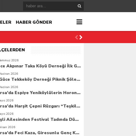
ELER
HABER GÖNDER
İLÇELERDEN
Temmuz 2026
Güce Akpınar Taka Köyü Derneği İlk Genel Kurulunu Gerçekleştirdi
Haziran 2026
6. Güce Tekkeköy Derneği Piknik Şöleni Yoğun Katılımla Gerçekleşti
Haziran 2026
Bursa’da Espiye Yeniköylülerin Horonla Başlayan Piknik Şöleni, Geleceğe Atılan Temellerle Taçlandı
r
ayıs 2026
Bursa’da Harşit Çepni Rüzgarı “Teşkilat Merkezi Coşkuyla Açıldı”
çlandı
ayıs 2026
Beşli Ailesinden Festival Tadında Düğün Cemiyeti
Nisan 2026
Bursa’da Feci Kaza, Giresunlu Genç Kaza Kurbanı Oldu