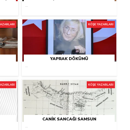
...
YAZARLARI
KÖŞE YAZARLARI
YAPRAK DÖKÜMÜ
...
YAZARLARI
KÖŞE YAZARLARI
CANIK SANCAĞI SAMSUN
...