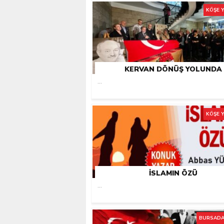
KÖŞE 
KERVAN DÖNÜŞ YOLUNDA
...
KÖŞE 
İSLAMIN ÖZÜ
...
BURSADA