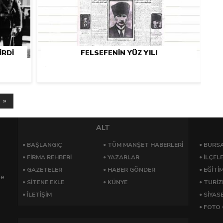
IRDI
FELSEFENIN YÜZ YILI
...
 »
ALT
BAŞLANGIÇ
TÜM MANŞET HABERLERİ
BURSA
FİRMA REHBERİ
YAZARLAR
İLÇEL
GAZETELER
HABER GÖNDER
EĞİTİ
re
SİTENE EKLE
KÜNYE
TURİ
İLETİŞİM
SİYAS
FOTO 